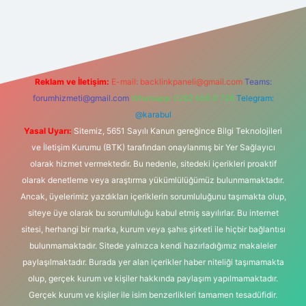
i
Reklam ve İletişim:
E-mail:
backlinkpaneli@gmail.com
Teams:
forumhizmeti@gmail.com
Whatsapp: 0262 606 0 726
Telegram:
@karabul
Yasal Uyarı:
Sitemiz, 5651 Sayılı Kanun gereğince Bilgi Teknolojileri
ve İletişim Kurumu (BTK) tarafından onaylanmış bir Yer Sağlayıcı
olarak hizmet vermektedir. Bu nedenle, sitedeki içerikleri proaktif
olarak denetleme veya araştırma yükümlülüğümüz bulunmamaktadır.
Ancak, üyelerimiz yazdıkları içeriklerin sorumluluğunu taşımakta olup,
siteye üye olarak bu sorumluluğu kabul etmiş sayılırlar. Bu internet
sitesi, herhangi bir marka, kurum veya şahıs şirketi ile hiçbir bağlantısı
bulunmamaktadır. Sitede yalnızca kendi hazırladığımız makaleler
paylaşılmaktadır. Burada yer alan içerikler haber niteliği taşımamakta
olup, gerçek kurum ve kişiler hakkında paylaşım yapılmamaktadır.
Gerçek kurum ve kişiler ile isim benzerlikleri tamamen tesadüfidir.