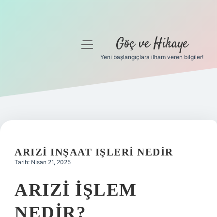
Göç ve Hikaye
menüyü
aç
Yeni başlangıçlara ilham veren bilgiler!
Anasayfa
Gizlilik Politikası
Yasal Uyarı
Hakkımızda
ARIZI INŞAAT IŞLERI NEDIR
Tarih: Nisan 21, 2025
ARIZI IŞLEM
NEDIR?