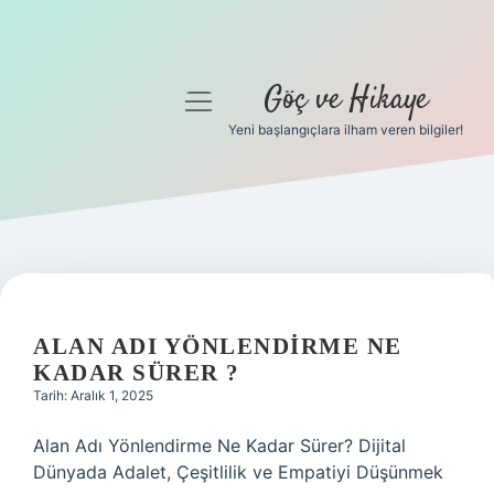
Göç ve Hikaye
menüyü
aç
Yeni başlangıçlara ilham veren bilgiler!
Anasayfa
Gizlilik Politikası
Yasal Uyarı
Hakkımızda
ALAN ADI YÖNLENDIRME NE
KADAR SÜRER ?
Tarih: Aralık 1, 2025
Alan Adı Yönlendirme Ne Kadar Sürer? Dijital
Dünyada Adalet, Çeşitlilik ve Empatiyi Düşünmek