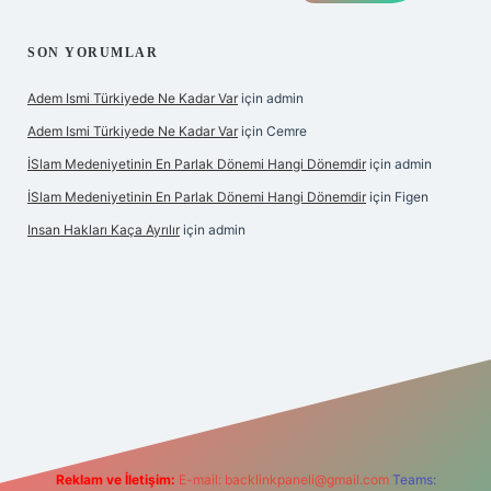
SON YORUMLAR
Adem Ismi Türkiyede Ne Kadar Var
için
admin
Adem Ismi Türkiyede Ne Kadar Var
için
Cemre
İSlam Medeniyetinin En Parlak Dönemi Hangi Dönemdir
için
admin
İSlam Medeniyetinin En Parlak Dönemi Hangi Dönemdir
için
Figen
Insan Hakları Kaça Ayrılır
için
admin
i
Reklam ve İletişim:
E-mail:
backlinkpaneli@gmail.com
Teams: