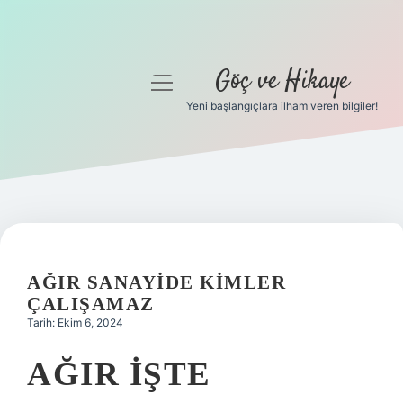
Göç ve Hikaye
menüyü
aç
Yeni başlangıçlara ilham veren bilgiler!
Anasayfa
Gizlilik Politikası
Yasal Uyarı
Hakkımızda
AĞIR SANAYIDE KIMLER
ÇALIŞAMAZ
Tarih: Ekim 6, 2024
AĞIR IŞTE