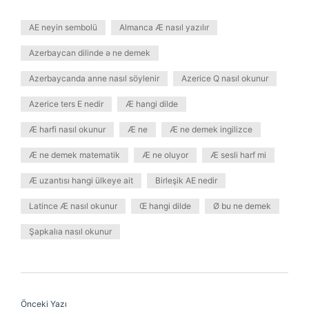
AE neyin sembolü
Almanca Æ nasıl yazılır
Azerbaycan dilinde ə ne demek
Azerbaycanda anne nasıl söylenir
Azerice Q nasıl okunur
Azerice ters E nedir
Æ hangi dilde
Æ harfi nasıl okunur
Æ ne
Æ ne demek ingilizce
Æ ne demek matematik
Æ ne oluyor
Æ sesli harf mi
Æ uzantısı hangi ülkeye ait
Birleşik AE nedir
Latince Æ nasıl okunur
Œ hangi dilde
Ø bu ne demek
Şapkalıa nasıl okunur
Önceki Yazı