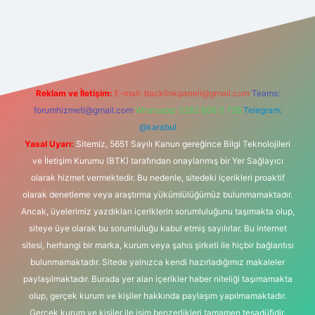
 sitesi
Reklam ve İletişim:
E-mail:
backlinkpaneli@gmail.com
Teams:
forumhizmeti@gmail.com
Whatsapp: 0262 606 0 726
Telegram:
@karabul
Yasal Uyarı:
Sitemiz, 5651 Sayılı Kanun gereğince Bilgi Teknolojileri
ve İletişim Kurumu (BTK) tarafından onaylanmış bir Yer Sağlayıcı
olarak hizmet vermektedir. Bu nedenle, sitedeki içerikleri proaktif
olarak denetleme veya araştırma yükümlülüğümüz bulunmamaktadır.
Ancak, üyelerimiz yazdıkları içeriklerin sorumluluğunu taşımakta olup,
siteye üye olarak bu sorumluluğu kabul etmiş sayılırlar. Bu internet
sitesi, herhangi bir marka, kurum veya şahıs şirketi ile hiçbir bağlantısı
bulunmamaktadır. Sitede yalnızca kendi hazırladığımız makaleler
paylaşılmaktadır. Burada yer alan içerikler haber niteliği taşımamakta
olup, gerçek kurum ve kişiler hakkında paylaşım yapılmamaktadır.
Gerçek kurum ve kişiler ile isim benzerlikleri tamamen tesadüfidir.