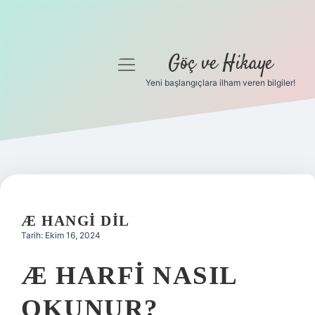
Göç ve Hikaye
menüyü
aç
Yeni başlangıçlara ilham veren bilgiler!
Anasayfa
Gizlilik Politikası
Yasal Uyarı
Hakkımızda
Æ HANGI DIL
Tarih: Ekim 16, 2024
Æ HARFI NASIL
OKUNUR?