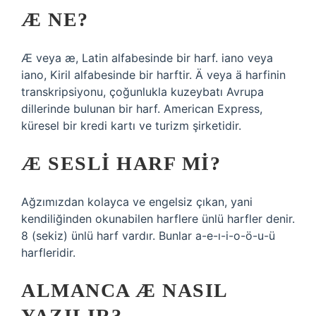
Æ NE?
Æ veya æ, Latin alfabesinde bir harf. iano veya
iano, Kiril alfabesinde bir harftir. Ä veya ä harfinin
transkripsiyonu, çoğunlukla kuzeybatı Avrupa
dillerinde bulunan bir harf. American Express,
küresel bir kredi kartı ve turizm şirketidir.
Æ SESLI HARF MI?
Ağzımızdan kolayca ve engelsiz çıkan, yani
kendiliğinden okunabilen harflere ünlü harfler denir.
8 (sekiz) ünlü harf vardır. Bunlar a-e-ı-i-o-ö-u-ü
harfleridir.
ALMANCA Æ NASIL
YAZILIR?