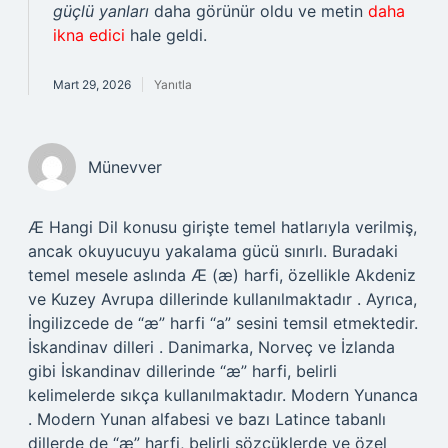
güçlü yanları
daha görünür oldu ve metin
daha
ikna edici
hale geldi.
Mart 29, 2026
Yanıtla
Münevver
Æ Hangi Dil konusu girişte temel hatlarıyla verilmiş,
ancak okuyucuyu yakalama gücü sınırlı. Buradaki
temel mesele aslında Æ (æ) harfi, özellikle Akdeniz
ve Kuzey Avrupa dillerinde kullanılmaktadır . Ayrıca,
İngilizcede de “æ” harfi “a” sesini temsil etmektedir.
İskandinav dilleri . Danimarka, Norveç ve İzlanda
gibi İskandinav dillerinde “æ” harfi, belirli
kelimelerde sıkça kullanılmaktadır. Modern Yunanca
. Modern Yunan alfabesi ve bazı Latince tabanlı
dillerde de “æ” harfi, belirli sözcüklerde ve özel