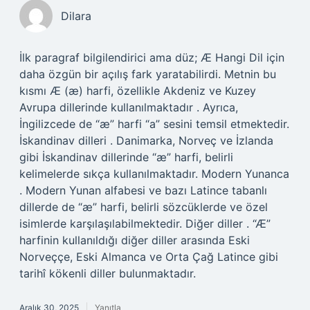
Dilara
İlk paragraf bilgilendirici ama düz; Æ Hangi Dil için
daha özgün bir açılış fark yaratabilirdi. Metnin bu
kısmı Æ (æ) harfi, özellikle Akdeniz ve Kuzey
Avrupa dillerinde kullanılmaktadır . Ayrıca,
İngilizcede de “æ” harfi “a” sesini temsil etmektedir.
İskandinav dilleri . Danimarka, Norveç ve İzlanda
gibi İskandinav dillerinde “æ” harfi, belirli
kelimelerde sıkça kullanılmaktadır. Modern Yunanca
. Modern Yunan alfabesi ve bazı Latince tabanlı
dillerde de “æ” harfi, belirli sözcüklerde ve özel
isimlerde karşılaşılabilmektedir. Diğer diller . “Æ”
harfinin kullanıldığı diğer diller arasında Eski
Norveççe, Eski Almanca ve Orta Çağ Latince gibi
tarihî kökenli diller bulunmaktadır.
Aralık 30, 2025
Yanıtla