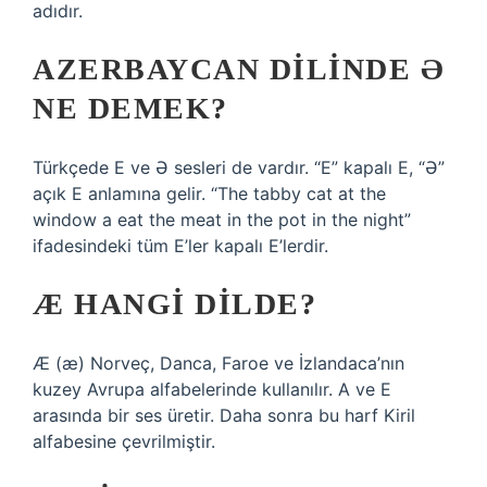
adıdır.
AZERBAYCAN DILINDE Ə
NE DEMEK?
Türkçede E ve Ə sesleri de vardır. “E” kapalı E, “Ə”
açık E anlamına gelir. “The tabby cat at the
window a eat the meat in the pot in the night”
ifadesindeki tüm E’ler kapalı E’lerdir.
Æ HANGI DILDE?
Æ (æ) Norveç, Danca, Faroe ve İzlandaca’nın
kuzey Avrupa alfabelerinde kullanılır. A ve E
arasında bir ses üretir. Daha sonra bu harf Kiril
alfabesine çevrilmiştir.