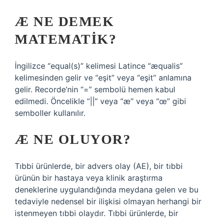
Æ NE DEMEK
MATEMATIK?
İngilizce “equal(s)” kelimesi Latince “æqualis”
kelimesinden gelir ve “eşit” veya “eşit” anlamına
gelir. Recorde’nin “=” sembolü hemen kabul
edilmedi. Öncelikle “||” veya “æ” veya “œ” gibi
semboller kullanılır.
Æ NE OLUYOR?
Tıbbi ürünlerde, bir advers olay (AE), bir tıbbi
ürünün bir hastaya veya klinik araştırma
deneklerine uygulandığında meydana gelen ve bu
tedaviyle nedensel bir ilişkisi olmayan herhangi bir
istenmeyen tıbbi olaydır. Tıbbi ürünlerde, bir