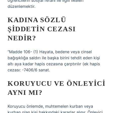
öğrencilerin sosyal refahı ile ilgili ilkeleri
düzenlemektir.
KADINA SÖZLÜ
ŞIDDETIN CEZASI
NEDIR?
“Madde 106- (1) Hayata, bedene veya cinsel
bağışıklığa saldırı ile başka birini tehdit eden kişi
altı aya kadar hapis cezasına çarptırılır (ek hapis
cezası: -7406/6 sanat.
KORUYUCU VE ÖNLEYICI
AYNI MI?
Koruyucu önlemde, muhtemelen kurban veya
kurban olan kişi hakkındaki kararlar alınır. Önleyici