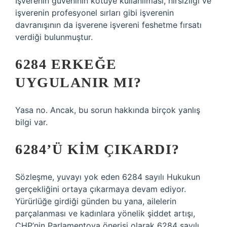
İşverenin güveninin kötüye kullanılması, hırsızlığı ve
işverenin profesyonel sırları gibi işverenin
davranışının da işverene işvereni feshetme fırsatı
verdiği bulunmuştur.
6284 ERKEĞE
UYGULANIR MI?
Yasa no. Ancak, bu sorun hakkında birçok yanlış
bilgi var.
6284’Ü KIM ÇIKARDI?
Sözleşme, yuvayı yok eden 6284 sayılı Hukukun
gerçekliğini ortaya çıkarmaya devam ediyor.
Yürürlüğe girdiği günden bu yana, ailelerin
parçalanması ve kadınlara yönelik şiddet artışı,
CHP’nin Parlamentoya önerisi olarak 6284 sayılı