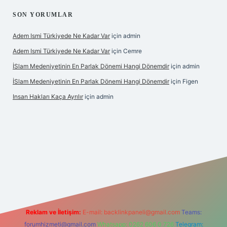
SON YORUMLAR
Adem Ismi Türkiyede Ne Kadar Var
için
admin
Adem Ismi Türkiyede Ne Kadar Var
için
Cemre
İSlam Medeniyetinin En Parlak Dönemi Hangi Dönemdir
için
admin
İSlam Medeniyetinin En Parlak Dönemi Hangi Dönemdir
için
Figen
Insan Hakları Kaça Ayrılır
için
admin
bet bahis sitesi
Reklam ve İletişim:
E-mail:
backlinkpaneli@gmail.com
Teams:
forumhizmeti@gmail.com
Whatsapp: 0262 606 0 726
Telegram: