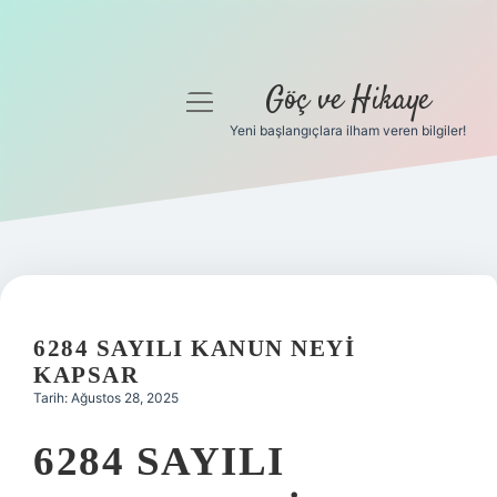
Göç ve Hikaye
menüyü
aç
Yeni başlangıçlara ilham veren bilgiler!
Anasayfa
Gizlilik Politikası
Yasal Uyarı
Hakkımızda
6284 SAYILI KANUN NEYI
KAPSAR
Tarih: Ağustos 28, 2025
6284 SAYILI