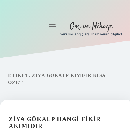
Göç ve Hikaye
menüyü
aç
Yeni başlangıçlara ilham veren bilgiler!
Anasayfa
Gizlilik Politikası
Yasal Uyarı
ETIKET:
ZIYA GÖKALP KIMDIR KISA
ÖZET
Hakkımızda
ZIYA GÖKALP HANGI FIKIR
AKIMIDIR