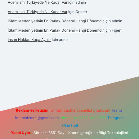
Adem Ismi Türkiyede Ne Kadar Var
için
admin
Adem Ismi Türkiyede Ne Kadar Var
için
Cemre
İSlam Medeniyetinin En Parlak Dönemi Hangi Dönemdir
için
admin
İSlam Medeniyetinin En Parlak Dönemi Hangi Dönemdir
için
Figen
Insan Hakları Kaça Ayrılır
için
admin
his sitesi
Reklam ve İletişim:
E-mail:
backlinkpaneli@gmail.com
Teams:
forumhizmeti@gmail.com
Whatsapp: 0262 606 0 726
Telegram:
@karabul
Yasal Uyarı:
Sitemiz, 5651 Sayılı Kanun gereğince Bilgi Teknolojileri