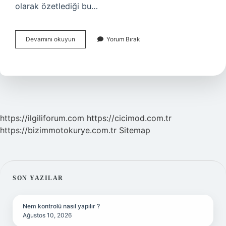
olarak özetlediği bu…
Ziya
Devamını okuyun
Yorum Bırak
Gökalp
Hangi
Fikir
Akımıdır
https://ilgiliforum.com
https://cicimod.com.tr
https://bizimmotokurye.com.tr
Sitemap
SIDEBAR
SON YAZILAR
Nem kontrolü nasıl yapılır ?
Ağustos 10, 2026