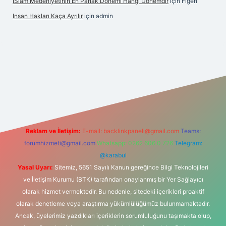
İSlam Medeniyetinin En Parlak Dönemi Hangi Dönemdir
için
Figen
Insan Hakları Kaça Ayrılır
için
admin
his sitesi
Reklam ve İletişim:
E-mail:
backlinkpaneli@gmail.com
Teams:
forumhizmeti@gmail.com
Whatsapp: 0262 606 0 726
Telegram:
@karabul
Yasal Uyarı:
Sitemiz, 5651 Sayılı Kanun gereğince Bilgi Teknolojileri
ve İletişim Kurumu (BTK) tarafından onaylanmış bir Yer Sağlayıcı
olarak hizmet vermektedir. Bu nedenle, sitedeki içerikleri proaktif
olarak denetleme veya araştırma yükümlülüğümüz bulunmamaktadır.
Ancak, üyelerimiz yazdıkları içeriklerin sorumluluğunu taşımakta olup,