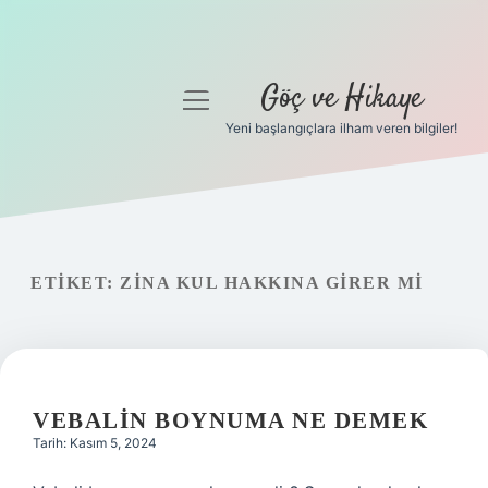
Göç ve Hikaye
menüyü
aç
Yeni başlangıçlara ilham veren bilgiler!
Anasayfa
Gizlilik Politikası
Yasal Uyarı
ETIKET:
ZINA KUL HAKKINA GIRER MI
Hakkımızda
VEBALIN BOYNUMA NE DEMEK
Tarih: Kasım 5, 2024