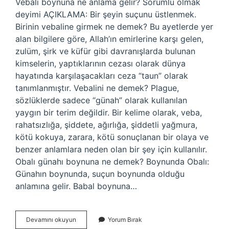
Vebali boynuna ne anlama gelir? Sorumlu olmak
deyimi AÇIKLAMA: Bir şeyin suçunu üstlenmek.
Birinin vebaline girmek ne demek? Bu ayetlerde yer
alan bilgilere göre, Allah’ın emirlerine karşı gelen,
zulüm, şirk ve küfür gibi davranışlarda bulunan
kimselerin, yaptıklarının cezası olarak dünya
hayatında karşılaşacakları ceza “taun” olarak
tanımlanmıştır. Vebalini ne demek? Plague,
sözlüklerde sadece “günah” olarak kullanılan
yaygın bir terim değildir. Bir kelime olarak, veba,
rahatsızlığa, şiddete, ağırlığa, şiddetli yağmura,
kötü kokuya, zarara, kötü sonuçlanan bir olaya ve
benzer anlamlara neden olan bir şey için kullanılır.
Obalı günahı boynuna ne demek? Boynunda Obalı:
Günahın boynunda, suçun boynunda olduğu
anlamına gelir. Babal boynuna…
Vebalin
Devamını okuyun
Yorum Bırak
Boynuma