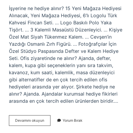
İşyerine ne hediye alınır? 15 Yeni Mağaza Hediyesi
Alınacak, Yeni Mağaza Hediyesi, 6’lı Logolu Türk
Kahvesi Fincan Seti. … Logo Baskılı Polo Yaka
Tişört. … 3 Kalemli Masaüstü Düzenleyici. … Kişiye
Özel Mat Siyah Tükenmez Kalem. … Cevşen’in
Yazdığı Osmanlı Zırh Figürü. … Fotoğrafçılar İçin
Özel Stüdyo Paspasında Defter ve Kalem Hediye
Seti. Ofis ziyaretinde ne alınır? Ajanda, defter,
kalem, kupa gibi seçeneklerin yanı sıra takvim,
kavanoz, kum saati, kalemlik, masa düzenleyici
gibi alternatifler de en çok tercih edilen ofis
hediyeleri arasında yer alıyor. Şirkete hediye ne
alınır? Ajanda. Ajandalar kurumsal hediye fikirleri
arasında en çok tercih edilen ürünlerden biridir.…
Ofis
Devamını okuyun
Yorum Bırak
Hediyesi
Ne