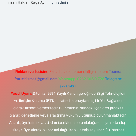
Insan Hakları Kaça Ayrılır
için
admin
his sitesi
Reklam ve İletişim:
E-mail:
backlinkpaneli@gmail.com
Teams:
forumhizmeti@gmail.com
Whatsapp: 0262 606 0 726
Telegram:
@karabul
Yasal Uyarı:
Sitemiz, 5651 Sayılı Kanun gereğince Bilgi Teknolojileri
ve İletişim Kurumu (BTK) tarafından onaylanmış bir Yer Sağlayıcı
olarak hizmet vermektedir. Bu nedenle, sitedeki içerikleri proaktif
olarak denetleme veya araştırma yükümlülüğümüz bulunmamaktadır.
Ancak, üyelerimiz yazdıkları içeriklerin sorumluluğunu taşımakta olup,
siteye üye olarak bu sorumluluğu kabul etmiş sayılırlar. Bu internet