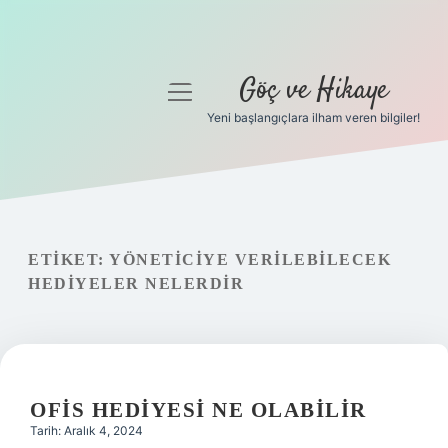
Göç ve Hikaye
menüyü
aç
Yeni başlangıçlara ilham veren bilgiler!
Anasayfa
Gizlilik Politikası
Yasal Uyarı
ETIKET:
YÖNETICIYE VERILEBILECEK
HEDIYELER NELERDIR
Hakkımızda
OFIS HEDIYESI NE OLABILIR
Tarih: Aralık 4, 2024