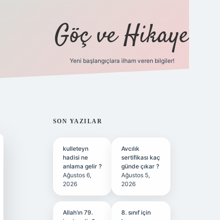
Göç ve Hikaye
Yeni başlangıçlara ilham veren bilgiler!
ilbet bahis sitesi
SIDEBAR
SON YAZILAR
kulleteyn
Avcılık
hadisi ne
sertifikası kaç
anlama gelir ?
günde çıkar ?
Ağustos 6,
Ağustos 5,
2026
2026
Allah’ın 79.
8. sınıf için