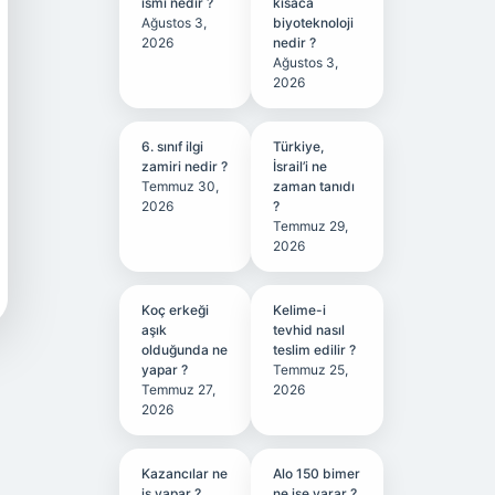
ismi nedir ?
kısaca
Ağustos 3,
biyoteknoloji
2026
nedir ?
Ağustos 3,
2026
6. sınıf ilgi
Türkiye,
zamiri nedir ?
İsrail’i ne
Temmuz 30,
zaman tanıdı
2026
?
Temmuz 29,
2026
Koç erkeği
Kelime-i
aşık
tevhid nasıl
olduğunda ne
teslim edilir ?
yapar ?
Temmuz 25,
Temmuz 27,
2026
2026
Kazancılar ne
Alo 150 bimer
iş yapar ?
ne işe yarar ?