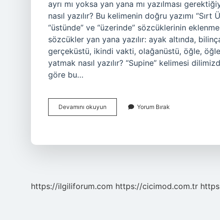
ayrı mı yoksa yan yana mı yazılması gerektiğiyle
nasıl yazılır? Bu kelimenin doğru yazımı “Sırt Ü
“üstünde” ve “üzerinde” sözcüklerinin eklenmesi
sözcükler yan yana yazılır: ayak altında, bilinça
gerçeküstü, ikindi vakti, olağanüstü, öğle, öğ
yatmak nasıl yazılır? “Supine” kelimesi dilimiz
göre bu…
Sırt
Devamını okuyun
Yorum Bırak
Üstü
Neden
Bitişik
Yazılır
https://ilgiliforum.com
https://cicimod.com.tr
https