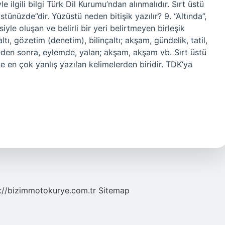
 ilgili bilgi Türk Dil Kurumu’ndan alınmalıdır. Sırt üstü
stünüzde”dir. Yüzüstü neden bitişik yazılır? 9. “Altında”,
yle oluşan ve belirli bir yeri belirtmeyen birleşik
ltı, gözetim (denetim), bilinçaltı; akşam, gündelik, tatil,
leden sonra, eylemde, yalan; akşam, akşam vb. Sırt üstü
de en çok yanlış yazılan kelimelerden biridir. TDK’ya
://bizimmotokurye.com.tr
Sitemap