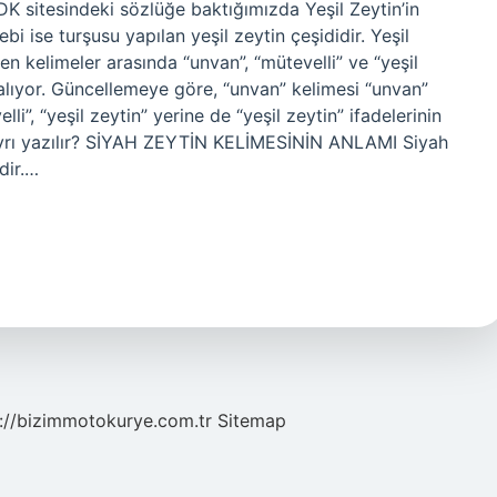
sitesindeki sözlüğe baktığımızda Yeşil Zeytin’in
i ise turşusu yapılan yeşil zeytin çeşididir. Yeşil
en kelimeler arasında “unvan”, “mütevelli” ve “yeşil
 alıyor. Güncellemeye göre, “unvan” kelimesi “unvan”
lli”, “yeşil zeytin” yerine de “yeşil zeytin” ifadelerinin
 ayrı yazılır? SİYAH ZEYTİN KELİMESİNİN ANLAMI Siyah
dir.…
://bizimmotokurye.com.tr
Sitemap