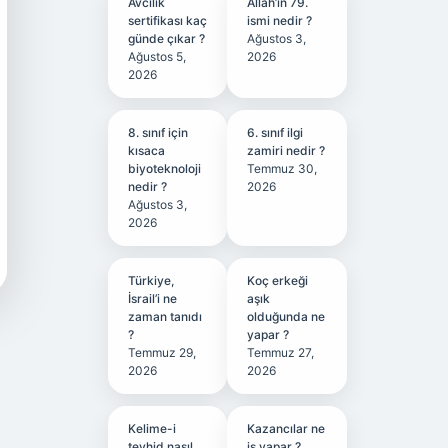
Avcılık
Allah’ın 79.
sertifikası kaç
ismi nedir ?
günde çıkar ?
Ağustos 3,
Ağustos 5,
2026
2026
8. sınıf için
6. sınıf ilgi
kısaca
zamiri nedir ?
biyoteknoloji
Temmuz 30,
nedir ?
2026
Ağustos 3,
2026
Türkiye,
Koç erkeği
İsrail’i ne
aşık
zaman tanıdı
olduğunda ne
?
yapar ?
Temmuz 29,
Temmuz 27,
2026
2026
Kelime-i
Kazancılar ne
tevhid nasıl
iş yapar ?