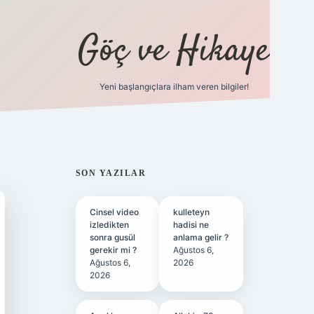
Göç ve Hikaye
Yeni başlangıçlara ilham veren bilgiler!
ilbet bahis sitesi
SIDEBAR
SON YAZILAR
Cinsel video
kulleteyn
izledikten
hadisi ne
sonra gusül
anlama gelir ?
gerekir mi ?
Ağustos 6,
Ağustos 6,
2026
2026