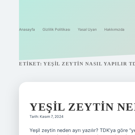
Anasayfa
Gizlilik Politikası
Yasal Uyarı
Hakkımızda
ETIKET:
YEŞIL ZEYTIN NASIL YAPILIR T
YEŞIL ZEYTIN NE
Tarih: Kasım 7, 2024
Yeşil zeytin neden ayrı yazılır? TDK’ya göre “yeş