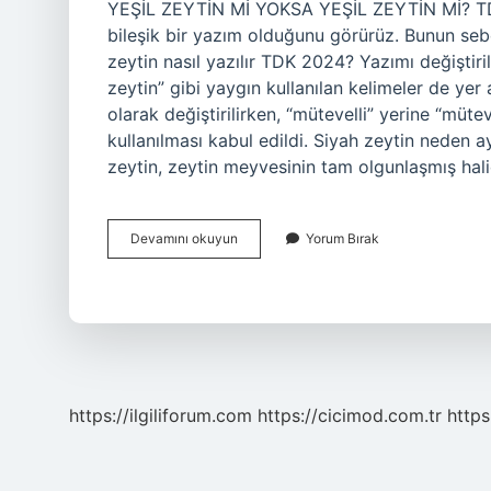
YEŞİL ZEYTİN Mİ YOKSA YEŞİL ZEYTİN Mİ? TDK 
bileşik bir yazım olduğunu görürüz. Bunun sebeb
zeytin nasıl yazılır TDK 2024? Yazımı değiştiril
zeytin” gibi yaygın kullanılan kelimeler de yer
olarak değiştirilirken, “mütevelli” yerine “müteve
kullanılması kabul edildi. Siyah zeytin neden
zeytin, zeytin meyvesinin tam olgunlaşmış hali
Yeşil
Devamını okuyun
Yorum Bırak
Zeytin
Neden
Ayrı
https://ilgiliforum.com
https://cicimod.com.tr
https