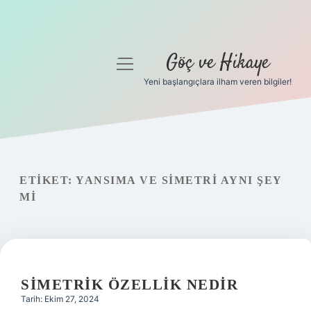
Göç ve Hikaye
menüyü
aç
Yeni başlangıçlara ilham veren bilgiler!
Anasayfa
Gizlilik Politikası
Yasal Uyarı
ETIKET:
YANSIMA VE SIMETRI AYNI ŞEY
MI
Hakkımızda
SIMETRIK ÖZELLIK NEDIR
Tarih: Ekim 27, 2024