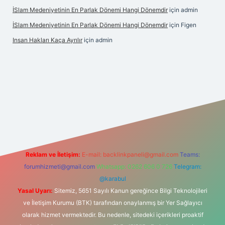
İSlam Medeniyetinin En Parlak Dönemi Hangi Dönemdir
için
admin
İSlam Medeniyetinin En Parlak Dönemi Hangi Dönemdir
için
Figen
Insan Hakları Kaça Ayrılır
için
admin
his sitesi
Reklam ve İletişim:
E-mail:
backlinkpaneli@gmail.com
Teams:
forumhizmeti@gmail.com
Whatsapp: 0262 606 0 726
Telegram:
@karabul
Yasal Uyarı:
Sitemiz, 5651 Sayılı Kanun gereğince Bilgi Teknolojileri
ve İletişim Kurumu (BTK) tarafından onaylanmış bir Yer Sağlayıcı
olarak hizmet vermektedir. Bu nedenle, sitedeki içerikleri proaktif