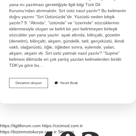
yana mı yazılması gerektiğiyle ilgili bilgi Türk Dil
Kurumu’ndan alınmalıdır. Sırt üstü nasıl yazılır? Bu kelimenin
doğru yazımı “Sırt Üstünüzde”dir. Yüzüstü neden bitişik
yazılır? 9. “Altında”, “üstünde” ve “üzerinde” sözcüklerinin
eklenmesiyle oluşan ve belirli bir yeri belirtmeyen birleşik
sözcükler yan yana yazılır: ayak altında, bilinçaltı, gözetim
(denetim), bilinçaltı; akşam, gündelik, tatil, gerçeküstü, ikindi
vakti, olağanüstü, öğle, öğleden sonra, eylemde, yalan;
akşam, akşam vb. Sırt üstü yatmak nasıl yazılır? “Supine”
kelimesi dilimizde en çok yanlış yazılan kelimelerden biridir.
TDK’ya göre bu…
Sırt
Devamını okuyun
Yorum Bırak
Üstü
Neden
Bitişik
Yazılır
https://ilgiliforum.com
https://cicimod.com.tr
https://bizimmotokurye.com.tr
Sitemap