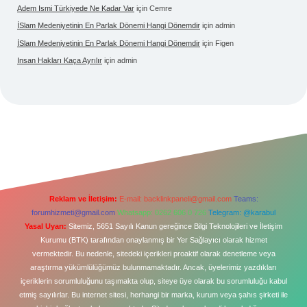
Adem Ismi Türkiyede Ne Kadar Var
için
Cemre
İSlam Medeniyetinin En Parlak Dönemi Hangi Dönemdir
için
admin
İSlam Medeniyetinin En Parlak Dönemi Hangi Dönemdir
için
Figen
Insan Hakları Kaça Ayrılır
için
admin
Reklam ve İletişim:
E-mail:
backlinkpaneli@gmail.com
Teams:
forumhizmeti@gmail.com
Whatsapp: 0262 606 0 726
Telegram: @karabul
Yasal Uyarı:
Sitemiz, 5651 Sayılı Kanun gereğince Bilgi Teknolojileri ve İletişim
Kurumu (BTK) tarafından onaylanmış bir Yer Sağlayıcı olarak hizmet
vermektedir. Bu nedenle, sitedeki içerikleri proaktif olarak denetleme veya
araştırma yükümlülüğümüz bulunmamaktadır. Ancak, üyelerimiz yazdıkları
içeriklerin sorumluluğunu taşımakta olup, siteye üye olarak bu sorumluluğu kabul
etmiş sayılırlar. Bu internet sitesi, herhangi bir marka, kurum veya şahıs şirketi ile