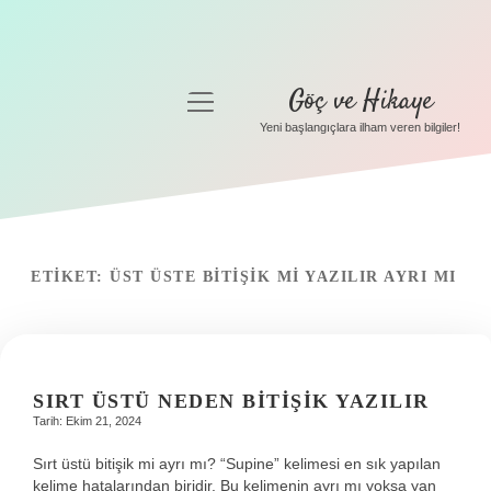
Göç ve Hikaye
menüyü
aç
Yeni başlangıçlara ilham veren bilgiler!
Anasayfa
Gizlilik Politikası
Yasal Uyarı
ETIKET:
ÜST ÜSTE BITIŞIK MI YAZILIR AYRI MI
Hakkımızda
SIRT ÜSTÜ NEDEN BITIŞIK YAZILIR
Tarih: Ekim 21, 2024
Sırt üstü bitişik mi ayrı mı? “Supine” kelimesi en sık yapılan
kelime hatalarından biridir. Bu kelimenin ayrı mı yoksa yan