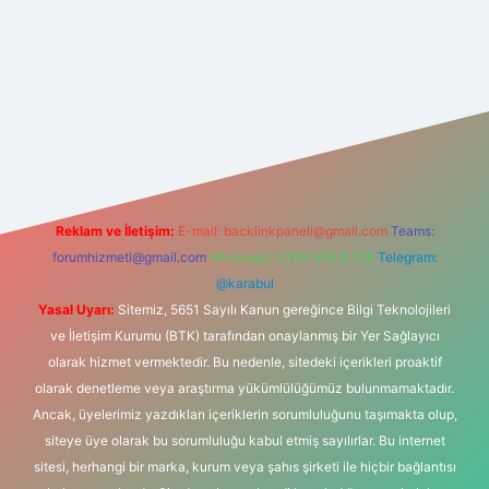
bahis sitesi
Reklam ve İletişim:
E-mail:
backlinkpaneli@gmail.com
Teams:
forumhizmeti@gmail.com
Whatsapp: 0262 606 0 726
Telegram:
@karabul
Yasal Uyarı:
Sitemiz, 5651 Sayılı Kanun gereğince Bilgi Teknolojileri
ve İletişim Kurumu (BTK) tarafından onaylanmış bir Yer Sağlayıcı
olarak hizmet vermektedir. Bu nedenle, sitedeki içerikleri proaktif
olarak denetleme veya araştırma yükümlülüğümüz bulunmamaktadır.
Ancak, üyelerimiz yazdıkları içeriklerin sorumluluğunu taşımakta olup,
siteye üye olarak bu sorumluluğu kabul etmiş sayılırlar. Bu internet
sitesi, herhangi bir marka, kurum veya şahıs şirketi ile hiçbir bağlantısı