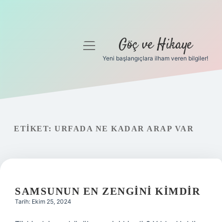
Göç ve Hikaye
menüyü
aç
Yeni başlangıçlara ilham veren bilgiler!
Anasayfa
Gizlilik Politikası
Yasal Uyarı
ETIKET:
URFADA NE KADAR ARAP VAR
Hakkımızda
SAMSUNUN EN ZENGINI KIMDIR
Tarih: Ekim 25, 2024