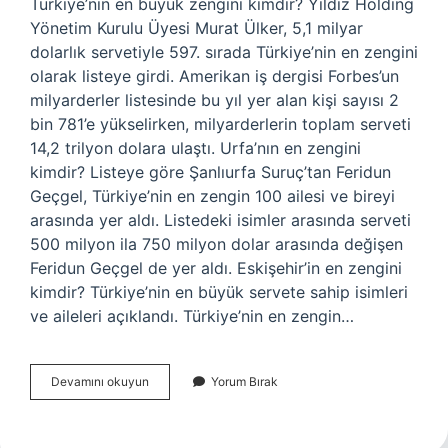
Türkiye’nin en büyük zengini kimdir? Yıldız Holding
Yönetim Kurulu Üyesi Murat Ülker, 5,1 milyar
dolarlık servetiyle 597. sırada Türkiye’nin en zengini
olarak listeye girdi. Amerikan iş dergisi Forbes’un
milyarderler listesinde bu yıl yer alan kişi sayısı 2
bin 781’e yükselirken, milyarderlerin toplam serveti
14,2 trilyon dolara ulaştı. Urfa’nın en zengini
kimdir? Listeye göre Şanlıurfa Suruç’tan Feridun
Geçgel, Türkiye’nin en zengin 100 ailesi ve bireyi
arasında yer aldı. Listedeki isimler arasında serveti
500 milyon ila 750 milyon dolar arasında değişen
Feridun Geçgel de yer aldı. Eskişehir’in en zengini
kimdir? Türkiye’nin en büyük servete sahip isimleri
ve aileleri açıklandı. Türkiye’nin en zengin…
Samsunun
Devamını okuyun
Yorum Bırak
En
Zengini
Kimdir