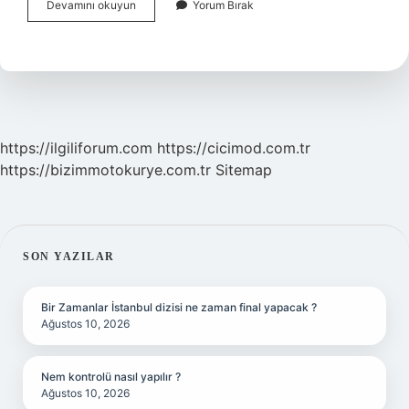
Üç
Devamını okuyun
Yorum Bırak
Harfliler
Yemek
Yer
Mi
https://ilgiliforum.com
https://cicimod.com.tr
https://bizimmotokurye.com.tr
Sitemap
SIDEBAR
SON YAZILAR
Bir Zamanlar İstanbul dizisi ne zaman final yapacak ?
Ağustos 10, 2026
Nem kontrolü nasıl yapılır ?
Ağustos 10, 2026