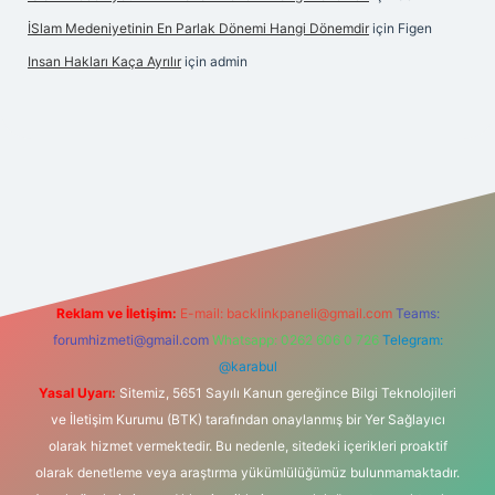
İSlam Medeniyetinin En Parlak Dönemi Hangi Dönemdir
için
Figen
Insan Hakları Kaça Ayrılır
için
admin
bahis sitesi
Reklam ve İletişim:
E-mail:
backlinkpaneli@gmail.com
Teams:
forumhizmeti@gmail.com
Whatsapp: 0262 606 0 726
Telegram:
@karabul
Yasal Uyarı:
Sitemiz, 5651 Sayılı Kanun gereğince Bilgi Teknolojileri
ve İletişim Kurumu (BTK) tarafından onaylanmış bir Yer Sağlayıcı
olarak hizmet vermektedir. Bu nedenle, sitedeki içerikleri proaktif
olarak denetleme veya araştırma yükümlülüğümüz bulunmamaktadır.