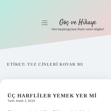
Göç ve Hikaye
menüyü
aç
Yeni başlangıçlara ilham veren bilgiler!
Anasayfa
Gizlilik Politikası
Yasal Uyarı
ETIKET:
TUZ CINLERI KOVAR MI
Hakkımızda
ÜÇ HARFLILER YEMEK YER MI
Tarih: Aralık 2, 2024