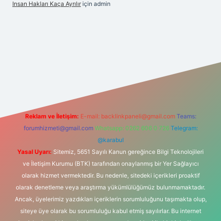
Insan Hakları Kaça Ayrılır
için
admin
his sitesi
Reklam ve İletişim:
E-mail:
backlinkpaneli@gmail.com
Teams:
forumhizmeti@gmail.com
Whatsapp: 0262 606 0 726
Telegram:
@karabul
Yasal Uyarı:
Sitemiz, 5651 Sayılı Kanun gereğince Bilgi Teknolojileri
ve İletişim Kurumu (BTK) tarafından onaylanmış bir Yer Sağlayıcı
olarak hizmet vermektedir. Bu nedenle, sitedeki içerikleri proaktif
olarak denetleme veya araştırma yükümlülüğümüz bulunmamaktadır.
Ancak, üyelerimiz yazdıkları içeriklerin sorumluluğunu taşımakta olup,
siteye üye olarak bu sorumluluğu kabul etmiş sayılırlar. Bu internet