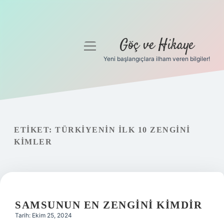
Göç ve Hikaye
menüyü
aç
Yeni başlangıçlara ilham veren bilgiler!
Anasayfa
Gizlilik Politikası
Yasal Uyarı
ETIKET:
TÜRKIYENIN ILK 10 ZENGINI
KIMLER
Hakkımızda
SAMSUNUN EN ZENGINI KIMDIR
Tarih: Ekim 25, 2024