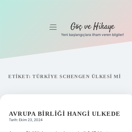
Göç ve Hikaye
menüyü
aç
Yeni başlangıçlara ilham veren bilgiler!
Anasayfa
Gizlilik Politikası
Yasal Uyarı
ETIKET:
TÜRKIYE SCHENGEN ÜLKESI MI
Hakkımızda
AVRUPA BIRLIĞI HANGI ULKEDE
Tarih: Ekim 23, 2024