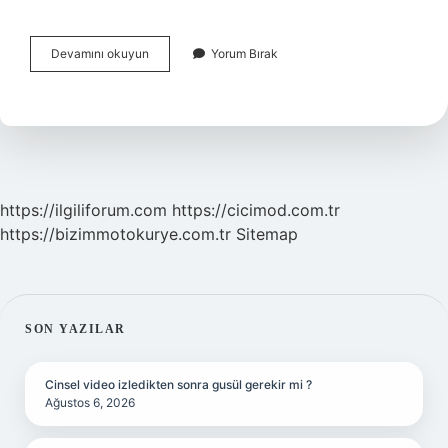
Avrupa
Devamını okuyun
Yorum Bırak
Birliği
Hangi
Ulkede
https://ilgiliforum.com
https://cicimod.com.tr
https://bizimmotokurye.com.tr
Sitemap
SIDEBAR
SON YAZILAR
Cinsel video izledikten sonra gusül gerekir mi ?
Ağustos 6, 2026