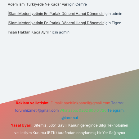
Adem Ismi Türkiyede Ne Kadar Var
için
Cemre
İSlam Medeniyetinin En Parlak Dönemi Hangi Dönemdir
için
admin
İSlam Medeniyetinin En Parlak Dönemi Hangi Dönemdir
için
Figen
Insan Hakları Kaça Ayrılır
için
admin
ahis sitesi
Reklam ve İletişim:
E-mail:
backlinkpaneli@gmail.com
Teams:
forumhizmeti@gmail.com
Whatsapp: 0262 606 0 726
Telegram:
@karabul
Yasal Uyarı:
Sitemiz, 5651 Sayılı Kanun gereğince Bilgi Teknolojileri
ve İletişim Kurumu (BTK) tarafından onaylanmış bir Yer Sağlayıcı