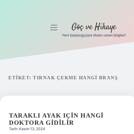
Göç ve Hikaye
menüyü
aç
Yeni başlangıçlara ilham veren bilgiler!
Anasayfa
Gizlilik Politikası
Yasal Uyarı
ETIKET:
TIRNAK ÇEKME HANGI BRANŞ
Hakkımızda
TARAKLI AYAK IÇIN HANGI
DOKTORA GIDILIR
Tarih: Kasım 13, 2024