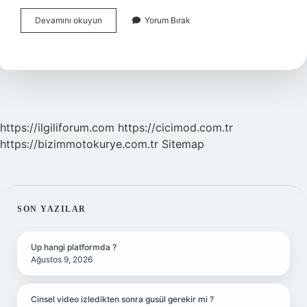
Taraklı
Devamını okuyun
Yorum Bırak
Ayak
Için
Hangi
Doktora
Gidilir
https://ilgiliforum.com
https://cicimod.com.tr
https://bizimmotokurye.com.tr
Sitemap
SIDEBAR
SON YAZILAR
Up hangi platformda ?
Ağustos 9, 2026
Cinsel video izledikten sonra gusül gerekir mi ?