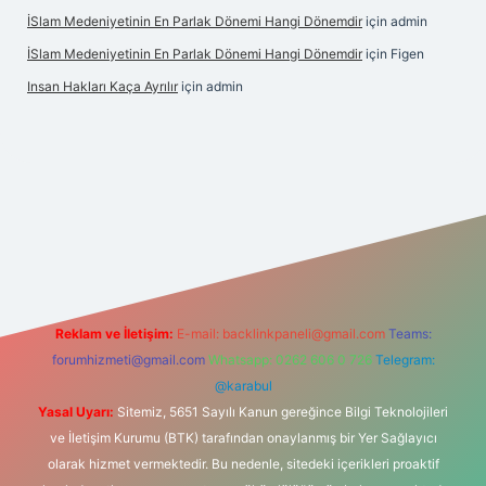
İSlam Medeniyetinin En Parlak Dönemi Hangi Dönemdir
için
admin
İSlam Medeniyetinin En Parlak Dönemi Hangi Dönemdir
için
Figen
Insan Hakları Kaça Ayrılır
için
admin
his sitesi
Reklam ve İletişim:
E-mail:
backlinkpaneli@gmail.com
Teams:
forumhizmeti@gmail.com
Whatsapp: 0262 606 0 726
Telegram:
@karabul
Yasal Uyarı:
Sitemiz, 5651 Sayılı Kanun gereğince Bilgi Teknolojileri
ve İletişim Kurumu (BTK) tarafından onaylanmış bir Yer Sağlayıcı
olarak hizmet vermektedir. Bu nedenle, sitedeki içerikleri proaktif