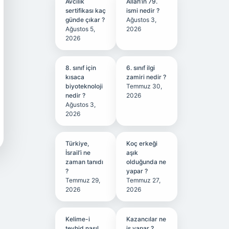
Avcılık
Allah’ın 79.
sertifikası kaç
ismi nedir ?
günde çıkar ?
Ağustos 3,
Ağustos 5,
2026
2026
8. sınıf için
6. sınıf ilgi
kısaca
zamiri nedir ?
biyoteknoloji
Temmuz 30,
nedir ?
2026
Ağustos 3,
2026
Türkiye,
Koç erkeği
İsrail’i ne
aşık
zaman tanıdı
olduğunda ne
?
yapar ?
Temmuz 29,
Temmuz 27,
2026
2026
Kelime-i
Kazancılar ne
tevhid nasıl
iş yapar ?