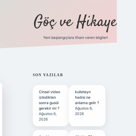
Göç ve Hikaye
Yeni başlangıçlara ilham veren bilgiler!
ilbet bahis sitesi
SIDEBAR
SON YAZILAR
Cinsel video
kulleteyn
izledikten
hadisi ne
sonra gusül
anlama gelir ?
gerekir mi ?
Ağustos 6,
Ağustos 6,
2026
2026