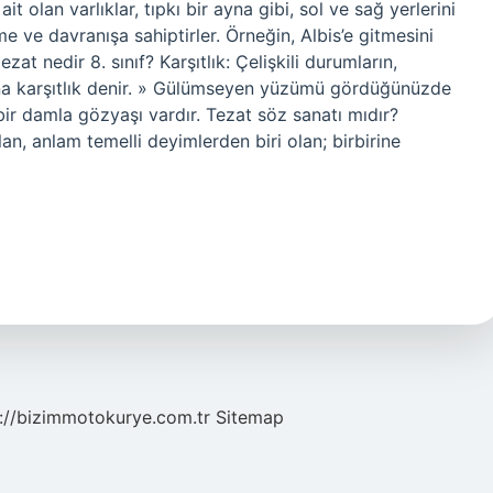
 olan varlıklar, tıpkı bir ayna gibi, sol ve sağ yerlerini
me ve davranışa sahiptirler. Örneğin, Albis’e gitmesini
zat nedir 8. sınıf? Karşıtlık: Çelişkili durumların,
sına karşıtlık denir. » Gülümseyen yüzümü gördüğünüzde
 damla gözyaşı vardır. Tezat söz sanatı mıdır?
ılan, anlam temelli deyimlerden biri olan; birbirine
://bizimmotokurye.com.tr
Sitemap