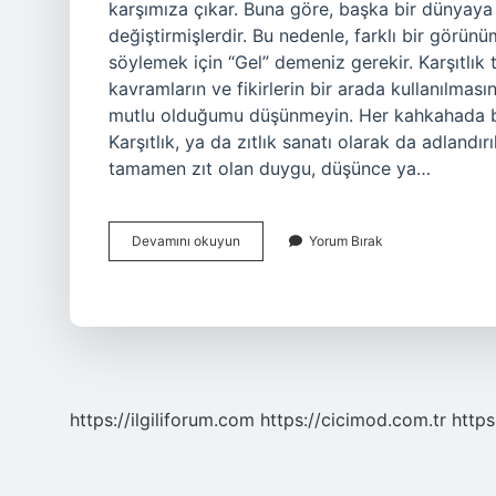
karşımıza çıkar. Buna göre, başka bir dünyaya ait
değiştirmişlerdir. Bu nedenle, farklı bir görünü
söylemek için “Gel” demeniz gerekir. Karşıtlık te
kavramların ve fikirlerin bir arada kullanılma
mutlu olduğumu düşünmeyin. Her kahkahada bir
Karşıtlık, ya da zıtlık sanatı olarak da adlandır
tamamen zıt olan duygu, düşünce ya…
Tezat
Devamını okuyun
Yorum Bırak
Sanatı
Nedir
Ve
Örnek
https://ilgiliforum.com
https://cicimod.com.tr
https