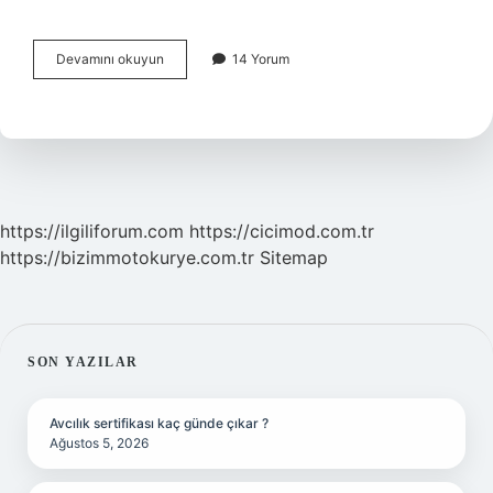
Smart
Devamını okuyun
14 Yorum
Switch
Silinirse
Ne
Olur
https://ilgiliforum.com
https://cicimod.com.tr
https://bizimmotokurye.com.tr
Sitemap
SIDEBAR
SON YAZILAR
Avcılık sertifikası kaç günde çıkar ?
Ağustos 5, 2026