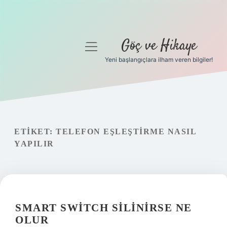
Göç ve Hikaye
menüyü
aç
Yeni başlangıçlara ilham veren bilgiler!
Anasayfa
Gizlilik Politikası
Yasal Uyarı
ETIKET:
TELEFON EŞLEŞTIRME NASIL
YAPILIR
Hakkımızda
SMART SWITCH SILINIRSE NE
OLUR