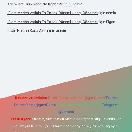
Adem Ismi Türkiyede Ne Kadar Var
için
Cemre
İSlam Medeniyetinin En Parlak Dönemi Hangi Dönemdir
için
admin
İSlam Medeniyetinin En Parlak Dönemi Hangi Dönemdir
için
Figen
Insan Hakları Kaça Ayrılır
için
admin
his sitesi
Reklam ve İletişim:
E-mail:
backlinkpaneli@gmail.com
Teams:
forumhizmeti@gmail.com
Whatsapp: 0262 606 0 726
Telegram:
@karabul
Yasal Uyarı:
Sitemiz, 5651 Sayılı Kanun gereğince Bilgi Teknolojileri
ve İletişim Kurumu (BTK) tarafından onaylanmış bir Yer Sağlayıcı