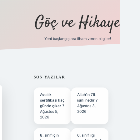
Göç ve Hikaye
Yeni başlangıçlara ilham veren bilgiler!
ilbet bahis sitesi
SIDEBAR
SON YAZILAR
Avcılık
Allah’ın 79.
sertifikası kaç
ismi nedir ?
günde çıkar ?
Ağustos 3,
Ağustos 5,
2026
2026
8. sınıf için
6. sınıf ilgi