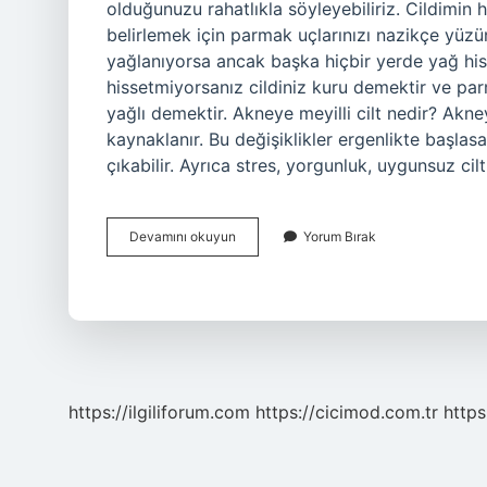
olduğunuzu rahatlıkla söyleyebiliriz. Cildimin h
belirlemek için parmak uçlarınızı nazikçe yüz
yağlanıyorsa ancak başka hiçbir yerde yağ his
hissetmiyorsanız cildiniz kuru demektir ve parm
yağlı demektir. Akneye meyilli cilt nedir? Akne
kaynaklanır. Bu değişiklikler ergenlikte başla
çıkabilir. Ayrıca stres, yorgunluk, uygunsuz ci
Sivilceli
Devamını okuyun
Yorum Bırak
Cilt
Hangi
Cilt
Tipi
https://ilgiliforum.com
https://cicimod.com.tr
https