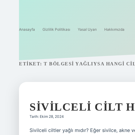
Anasayfa
Gizlilik Politikası
Yasal Uyarı
Hakkımızda
ETIKET:
T BÖLGESI YAĞLIYSA HANGI CIL
SIVILCELI CILT H
Tarih: Ekim 28, 2024
Sivilceli ciltler yağlı mıdır? Eğer sivilce, akn