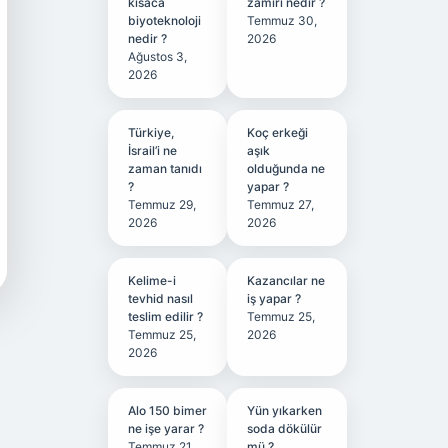
kısaca
zamiri nedir ?
biyoteknoloji
Temmuz 30,
nedir ?
2026
Ağustos 3,
2026
Türkiye,
Koç erkeği
İsrail’i ne
aşık
zaman tanıdı
olduğunda ne
?
yapar ?
Temmuz 29,
Temmuz 27,
2026
2026
Kelime-i
Kazancılar ne
tevhid nasıl
iş yapar ?
teslim edilir ?
Temmuz 25,
Temmuz 25,
2026
2026
Alo 150 bimer
Yün yıkarken
ne işe yarar ?
soda dökülür
Temmuz 21,
mü ?