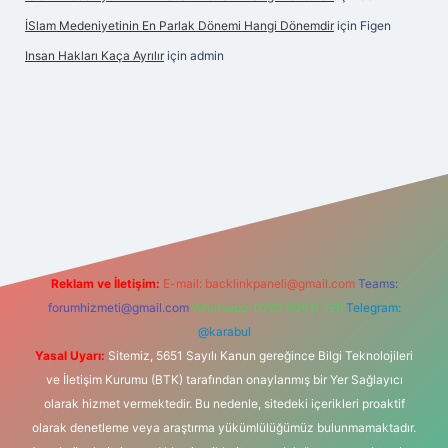
İSlam Medeniyetinin En Parlak Dönemi Hangi Dönemdir
için
Figen
Insan Hakları Kaça Ayrılır
için
admin
ahis sitesi
Reklam ve İletişim:
E-mail:
backlinkpaneli@gmail.com
Teams:
forumhizmeti@gmail.com
Whatsapp: 0262 606 0 726
Telegram:
@karabul
Yasal Uyarı:
Sitemiz, 5651 Sayılı Kanun gereğince Bilgi Teknolojileri
ve İletişim Kurumu (BTK) tarafından onaylanmış bir Yer Sağlayıcı
olarak hizmet vermektedir. Bu nedenle, sitedeki içerikleri proaktif
olarak denetleme veya araştırma yükümlülüğümüz bulunmamaktadır.