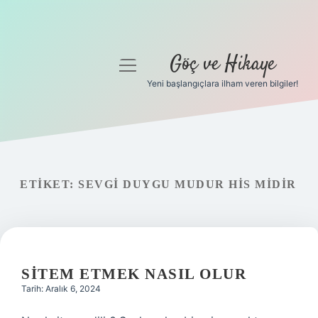
Göç ve Hikaye
menüyü
aç
Yeni başlangıçlara ilham veren bilgiler!
Anasayfa
Gizlilik Politikası
Yasal Uyarı
ETIKET:
SEVGI DUYGU MUDUR HIS MIDIR
Hakkımızda
SITEM ETMEK NASIL OLUR
Tarih: Aralık 6, 2024