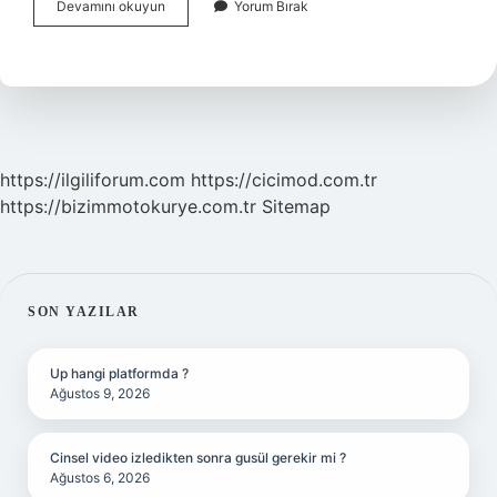
Sitem
Devamını okuyun
Yorum Bırak
Etmek
Nasıl
Olur
https://ilgiliforum.com
https://cicimod.com.tr
https://bizimmotokurye.com.tr
Sitemap
SIDEBAR
SON YAZILAR
Up hangi platformda ?
Ağustos 9, 2026
Cinsel video izledikten sonra gusül gerekir mi ?
Ağustos 6, 2026