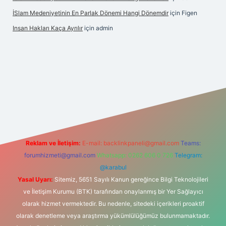
İSlam Medeniyetinin En Parlak Dönemi Hangi Dönemdir
için
Figen
Insan Hakları Kaça Ayrılır
için
admin
his sitesi
Reklam ve İletişim:
E-mail:
backlinkpaneli@gmail.com
Teams:
forumhizmeti@gmail.com
Whatsapp: 0262 606 0 726
Telegram:
@karabul
Yasal Uyarı:
Sitemiz, 5651 Sayılı Kanun gereğince Bilgi Teknolojileri
ve İletişim Kurumu (BTK) tarafından onaylanmış bir Yer Sağlayıcı
olarak hizmet vermektedir. Bu nedenle, sitedeki içerikleri proaktif
olarak denetleme veya araştırma yükümlülüğümüz bulunmamaktadır.