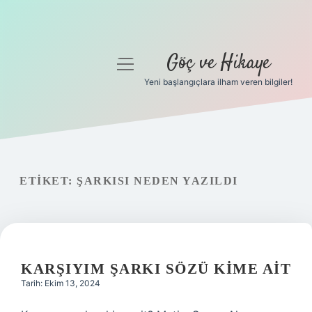
Göç ve Hikaye
menüyü
aç
Yeni başlangıçlara ilham veren bilgiler!
Anasayfa
Gizlilik Politikası
Yasal Uyarı
ETIKET:
ŞARKISI NEDEN YAZILDI
Hakkımızda
KARŞIYIM ŞARKI SÖZÜ KIME AIT
Tarih: Ekim 13, 2024