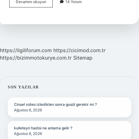
Karşıyım
Devamını okuyun
14 Yorum
Şarkı
Sözü
Kime
Ait
https://ilgiliforum.com
https://cicimod.com.tr
https://bizimmotokurye.com.tr
Sitemap
SIDEBAR
SON YAZILAR
Cinsel video izledikten sonra gusül gerekir mi ?
Ağustos 6, 2026
kulleteyn hadisi ne anlama gelir ?
Ağustos 6, 2026