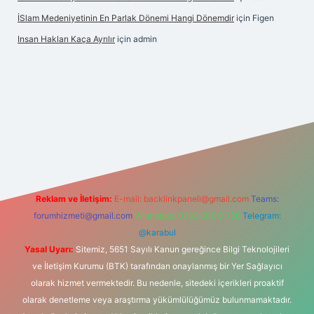
İSlam Medeniyetinin En Parlak Dönemi Hangi Dönemdir
için
Figen
Insan Hakları Kaça Ayrılır
için
admin
ahis sitesi
Reklam ve İletişim:
E-mail:
backlinkpaneli@gmail.com
Teams:
forumhizmeti@gmail.com
Whatsapp: 0262 606 0 726
Telegram:
@karabul
Yasal Uyarı:
Sitemiz, 5651 Sayılı Kanun gereğince Bilgi Teknolojileri
ve İletişim Kurumu (BTK) tarafından onaylanmış bir Yer Sağlayıcı
olarak hizmet vermektedir. Bu nedenle, sitedeki içerikleri proaktif
olarak denetleme veya araştırma yükümlülüğümüz bulunmamaktadır.