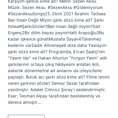
Karşıyım şarkısı kime ait? Metin: Sezen Aksu.
Müzik: Sezen Aksu. #SezenAksu #Gidemiyorum
#SezenAksuSongs25. Ekim 2021 İbrahim Tatlises
Ben İnsan Değil Miyim şarkı sözü kime ait? Şarkı
listesi#ŞarkıSözleri1Ben insan değil miyim?Sait
Ergenç2Bir dilim beyaz peynirHalit Arapoğlu3Bu
kadar işkence günahMustafa Sayan4Tükenmez
kederim varSadık Altınmeşe9 dize daha Yastayım
şarkı sözü kime ait? Programda, Ercan Saatçi’nin
“Yasım Var” ve Hakan Altun’un “Yorgun Yalım” adlı
şarkılarının ortaya çıkış hikâyesini anlatan ikili,
askerlik dönemlerine ait anılarını da izleyicilerle
paylaştı. Buruk acı şarkı sözü kime ait? Filme ismini
veren şarkının sözleri Sennur Sezer tarafından
yazılmıştır. Adalet Cimcoz Şoray’ı seslendirmiştir.
Eser; Teoman Alpay tarafından bestelenmiş ve
derece almıştır.…