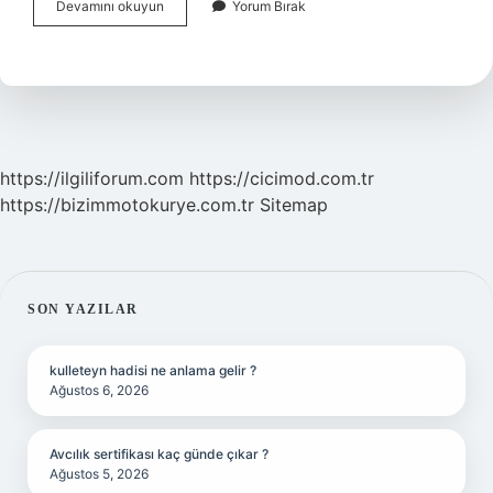
Sanat
Devamını okuyun
Yorum Bırak
Sanat
Içindir
Neyi
Ifade
Eder
https://ilgiliforum.com
https://cicimod.com.tr
https://bizimmotokurye.com.tr
Sitemap
SIDEBAR
SON YAZILAR
kulleteyn hadisi ne anlama gelir ?
Ağustos 6, 2026
Avcılık sertifikası kaç günde çıkar ?
Ağustos 5, 2026