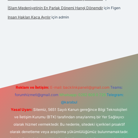
İSlam Medeniyetinin En Parlak Dönemi Hangi Dönemdir
için
Figen
Insan Hakları Kaça Ayrılır
için
admin
his sitesi
Reklam ve İletişim:
E-mail:
backlinkpaneli@gmail.com
Teams:
forumhizmeti@gmail.com
Whatsapp: 0262 606 0 726
Telegram:
@karabul
Yasal Uyarı:
Sitemiz, 5651 Sayılı Kanun gereğince Bilgi Teknolojileri
ve İletişim Kurumu (BTK) tarafından onaylanmış bir Yer Sağlayıcı
olarak hizmet vermektedir. Bu nedenle, sitedeki içerikleri proaktif
olarak denetleme veya araştırma yükümlülüğümüz bulunmamaktadır.