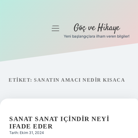
Göç ve Hikaye
menüyü
aç
Yeni başlangıçlara ilham veren bilgiler!
Anasayfa
Gizlilik Politikası
Yasal Uyarı
ETIKET:
SANATIN AMACI NEDIR KISACA
Hakkımızda
SANAT SANAT IÇINDIR NEYI
IFADE EDER
Tarih: Ekim 31, 2024