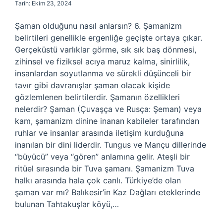
Tarih: Ekim 23, 2024
Şaman olduğunu nasıl anlarsın? 6. Şamanizm
belirtileri genellikle ergenliğe geçişte ortaya çıkar.
Gerçeküstü varlıklar görme, sık sık baş dönmesi,
zihinsel ve fiziksel acıya maruz kalma, sinirlilik,
insanlardan soyutlanma ve sürekli düşünceli bir
tavır gibi davranışlar şaman olacak kişide
gözlemlenen belirtilerdir. Şamanın özellikleri
nelerdir? Şaman (Çuvaşça ve Rusça: Şeman) veya
kam, şamanizm dinine inanan kabileler tarafından
ruhlar ve insanlar arasında iletişim kurduğuna
inanılan bir dini liderdir. Tungus ve Mançu dillerinde
“büyücü” veya “gören” anlamına gelir. Ateşli bir
ritüel sırasında bir Tuva şamanı. Şamanizm Tuva
halkı arasında hala çok canlı. Türkiye’de olan
şaman var mı? Balıkesir’in Kaz Dağları eteklerinde
bulunan Tahtakuşlar köyü,…