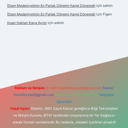
İSlam Medeniyetinin En Parlak Dönemi Hangi Dönemdir
için
admin
İSlam Medeniyetinin En Parlak Dönemi Hangi Dönemdir
için
Figen
Insan Hakları Kaça Ayrılır
için
admin
his sitesi
Reklam ve İletişim:
E-mail:
backlinkpaneli@gmail.com
Teams:
forumhizmeti@gmail.com
Whatsapp: 0262 606 0 726
Telegram:
@karabul
Yasal Uyarı:
Sitemiz, 5651 Sayılı Kanun gereğince Bilgi Teknolojileri
ve İletişim Kurumu (BTK) tarafından onaylanmış bir Yer Sağlayıcı
olarak hizmet vermektedir. Bu nedenle, sitedeki içerikleri proaktif