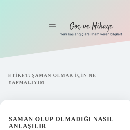
Göç ve Hikaye
menüyü
aç
Yeni başlangıçlara ilham veren bilgiler!
Anasayfa
Gizlilik Politikası
Yasal Uyarı
ETIKET:
ŞAMAN OLMAK IÇIN NE
YAPMALIYIM
Hakkımızda
SAMAN OLUP OLMADIĞI NASIL
ANLAŞILIR