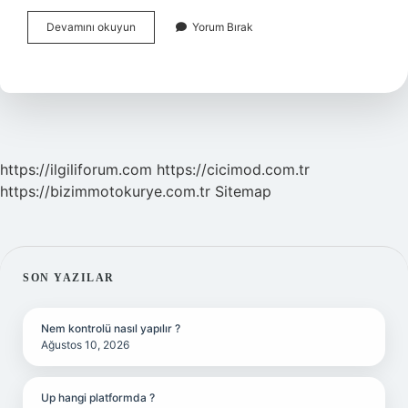
Saman
Devamını okuyun
Yorum Bırak
Olup
Olmadığı
Nasıl
Anlaşılır
https://ilgiliforum.com
https://cicimod.com.tr
https://bizimmotokurye.com.tr
Sitemap
SIDEBAR
SON YAZILAR
Nem kontrolü nasıl yapılır ?
Ağustos 10, 2026
Up hangi platformda ?