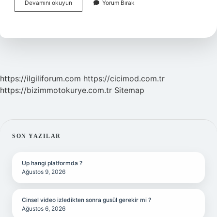
Saman
Devamını okuyun
Yorum Bırak
Olup
Olmadığı
Nasıl
Anlaşılır
https://ilgiliforum.com
https://cicimod.com.tr
https://bizimmotokurye.com.tr
Sitemap
SIDEBAR
SON YAZILAR
Up hangi platformda ?
Ağustos 9, 2026
Cinsel video izledikten sonra gusül gerekir mi ?
Ağustos 6, 2026