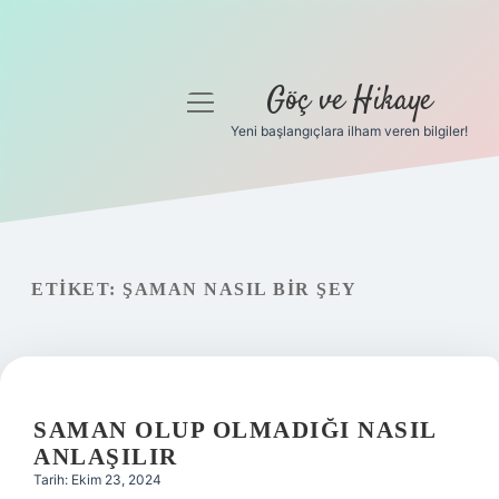
Göç ve Hikaye
menüyü
aç
Yeni başlangıçlara ilham veren bilgiler!
Anasayfa
Gizlilik Politikası
Yasal Uyarı
ETIKET:
ŞAMAN NASIL BIR ŞEY
Hakkımızda
SAMAN OLUP OLMADIĞI NASIL
ANLAŞILIR
Tarih: Ekim 23, 2024