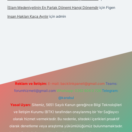
İSlam Medeniyetinin En Parlak Dönemi Hangi Dönemdir
için
Figen
Insan Hakları Kaça Ayrılır
için
admin
ahis sitesi
Reklam ve İletişim:
E-mail:
backlinkpaneli@gmail.com
Teams:
forumhizmeti@gmail.com
Whatsapp: 0262 606 0 726
Telegram:
@karabul
Yasal Uyarı:
Sitemiz, 5651 Sayılı Kanun gereğince Bilgi Teknolojileri
ve İletişim Kurumu (BTK) tarafından onaylanmış bir Yer Sağlayıcı
olarak hizmet vermektedir. Bu nedenle, sitedeki içerikleri proaktif
olarak denetleme veya araştırma yükümlülüğümüz bulunmamaktadır.