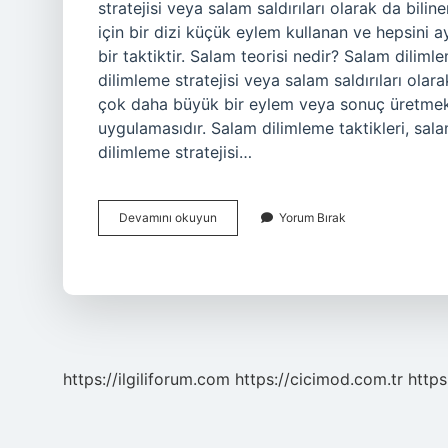
stratejisi veya salam saldırıları olarak da bi
için bir dizi küçük eylem kullanan ve hepsini 
bir taktiktir. Salam teorisi nedir? Salam diliml
dilimleme stratejisi veya salam saldırıları olar
çok daha büyük bir eylem veya sonuç üretmek 
uygulamasıdır. Salam dilimleme taktikleri, sala
dilimleme stratejisi…
Salam
Devamını okuyun
Yorum Bırak
Tekniği
Nedir
https://ilgiliforum.com
https://cicimod.com.tr
https