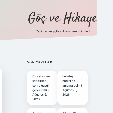
Göç ve Hikaye
Yeni başlangıçlara ilham veren bilgiler!
ilbet bahis sitesi
SIDEBAR
SON YAZILAR
Cinsel video
kulleteyn
izledikten
hadisi ne
sonra gusül
anlama gelir ?
gerekir mi ?
Ağustos 6,
Ağustos 6,
2026
2026