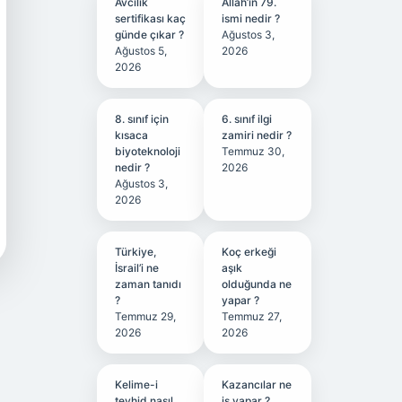
Avcılık
Allah’ın 79.
sertifikası kaç
ismi nedir ?
günde çıkar ?
Ağustos 3,
Ağustos 5,
2026
2026
8. sınıf için
6. sınıf ilgi
kısaca
zamiri nedir ?
biyoteknoloji
Temmuz 30,
nedir ?
2026
Ağustos 3,
2026
Türkiye,
Koç erkeği
İsrail’i ne
aşık
zaman tanıdı
olduğunda ne
?
yapar ?
Temmuz 29,
Temmuz 27,
2026
2026
Kelime-i
Kazancılar ne
tevhid nasıl
iş yapar ?