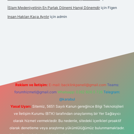
İSlam Medeniyetinin En Parlak Dönemi Hangi Dönemdir
için
Figen
Insan Hakları Kaça Ayrılır
için
admin
his sitesi
Reklam ve İletişim:
E-mail:
backlinkpaneli@gmail.com
Teams:
forumhizmeti@gmail.com
Whatsapp: 0262 606 0 726
Telegram:
@karabul
Yasal Uyarı:
Sitemiz, 5651 Sayılı Kanun gereğince Bilgi Teknolojileri
ve İletişim Kurumu (BTK) tarafından onaylanmış bir Yer Sağlayıcı
olarak hizmet vermektedir. Bu nedenle, sitedeki içerikleri proaktif
olarak denetleme veya araştırma yükümlülüğümüz bulunmamaktadır.