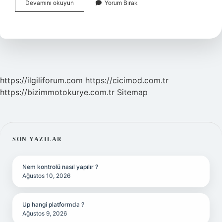
Insan
Devamını okuyun
Yorum Bırak
Kendini
Nasıl
Sabote
Eder
https://ilgiliforum.com
https://cicimod.com.tr
https://bizimmotokurye.com.tr
Sitemap
SIDEBAR
SON YAZILAR
Nem kontrolü nasıl yapılır ?
Ağustos 10, 2026
Up hangi platformda ?
Ağustos 9, 2026