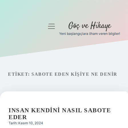
Göç ve Hikaye
menüyü
aç
Yeni başlangıçlara ilham veren bilgiler!
Anasayfa
Gizlilik Politikası
Yasal Uyarı
ETIKET:
SABOTE EDEN KIŞIYE NE DENIR
Hakkımızda
INSAN KENDINI NASIL SABOTE
EDER
Tarih: Kasım 10, 2024