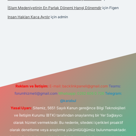
İSlam Medeniyetinin En Parlak Dönemi Hangi Dönemdir
için
Figen
Insan Hakları Kaça Ayrılır
için
admin
his sitesi
Reklam ve İletişim:
E-mail:
backlinkpaneli@gmail.com
Teams:
forumhizmeti@gmail.com
Whatsapp: 0262 606 0 726
Telegram:
@karabul
Yasal Uyarı:
Sitemiz, 5651 Sayılı Kanun gereğince Bilgi Teknolojileri
ve İletişim Kurumu (BTK) tarafından onaylanmış bir Yer Sağlayıcı
olarak hizmet vermektedir. Bu nedenle, sitedeki içerikleri proaktif
olarak denetleme veya araştırma yükümlülüğümüz bulunmamaktadır.