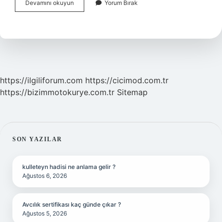
Rüyada
Devamını okuyun
Yorum Bırak
Ölmüş
Bir
Insanı
Görmek
Ne
Anlama
Gelir
https://ilgiliforum.com
https://cicimod.com.tr
https://bizimmotokurye.com.tr
Sitemap
SIDEBAR
SON YAZILAR
kulleteyn hadisi ne anlama gelir ?
Ağustos 6, 2026
Avcılık sertifikası kaç günde çıkar ?
Ağustos 5, 2026