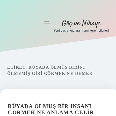
Göç ve Hikaye
menüyü
aç
Yeni başlangıçlara ilham veren bilgiler!
Anasayfa
Gizlilik Politikası
Yasal Uyarı
ETIKET:
RÜYADA ÖLMÜŞ BIRINI
ÖLMEMIŞ GIBI GÖRMEK NE DEMEK
Hakkımızda
RÜYADA ÖLMÜŞ BIR INSANI
GÖRMEK NE ANLAMA GELIR