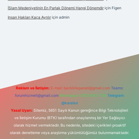
İSlam Medeniyetinin En Parlak Dönemi Hangi Dönemdir
için
Figen
Insan Hakları Kaça Ayrılır
için
admin
is sitesi
Reklam ve İletişim:
E-mail:
backlinkpaneli@gmail.com
Teams:
forumhizmeti@gmail.com
Whatsapp: 0262 606 0 726
Telegram:
@karabul
Yasal Uyarı:
Sitemiz, 5651 Sayılı Kanun gereğince Bilgi Teknolojileri
ve İletişim Kurumu (BTK) tarafından onaylanmış bir Yer Sağlayıcı
olarak hizmet vermektedir. Bu nedenle, sitedeki içerikleri proaktif
olarak denetleme veya araştırma yükümlülüğümüz bulunmamaktadır.