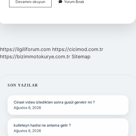
Renk
Devamını okuyun
Yorum Bırak
Körlüğü
Sonradan
Geçer
Mi
https://ilgiliforum.com
https://cicimod.com.tr
https://bizimmotokurye.com.tr
Sitemap
SIDEBAR
SON YAZILAR
Cinsel video izledikten sonra gusül gerekir mi ?
Ağustos 6, 2026
kulleteyn hadisi ne anlama gelir ?
Ağustos 6, 2026