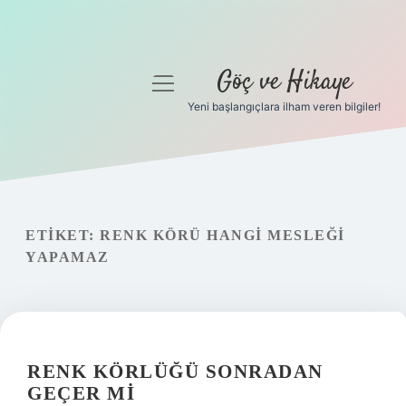
Göç ve Hikaye
menüyü
aç
Yeni başlangıçlara ilham veren bilgiler!
Anasayfa
Gizlilik Politikası
Yasal Uyarı
ETIKET:
RENK KÖRÜ HANGI MESLEĞI
YAPAMAZ
Hakkımızda
RENK KÖRLÜĞÜ SONRADAN
GEÇER MI