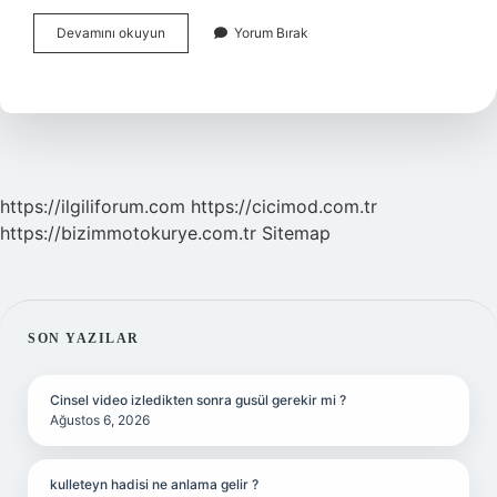
Ali
Devamını okuyun
Yorum Bırak
Gürbüz
Aslen
Nereli
https://ilgiliforum.com
https://cicimod.com.tr
https://bizimmotokurye.com.tr
Sitemap
SIDEBAR
SON YAZILAR
Cinsel video izledikten sonra gusül gerekir mi ?
Ağustos 6, 2026
kulleteyn hadisi ne anlama gelir ?