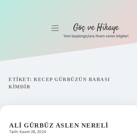
Göç ve Hikaye
menüyü
aç
Yeni başlangıçlara ilham veren bilgiler!
Anasayfa
Gizlilik Politikası
Yasal Uyarı
ETIKET:
RECEP GÜRBÜZÜN BABASI
KIMDIR
Hakkımızda
ALI GÜRBÜZ ASLEN NERELI
Tarih: Kasım 26, 2024