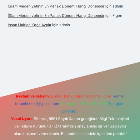
İSlam Medeniyetinin En Parlak Dönemi Hangi Dönemdir
için
admin
İSlam Medeniyetinin En Parlak Dönemi Hangi Dönemdir
için
Figen
Insan Hakları Kaça Ayrılır
için
admin
ahis sitesi
Reklam ve İletişim:
E-mail:
backlinkpaneli@gmail.com
Teams:
forumhizmeti@gmail.com
Whatsapp: 0262 606 0 726
Telegram:
@karabul
Yasal Uyarı:
Sitemiz, 5651 Sayılı Kanun gereğince Bilgi Teknolojileri
ve İletişim Kurumu (BTK) tarafından onaylanmış bir Yer Sağlayıcı
olarak hizmet vermektedir. Bu nedenle, sitedeki içerikleri proaktif