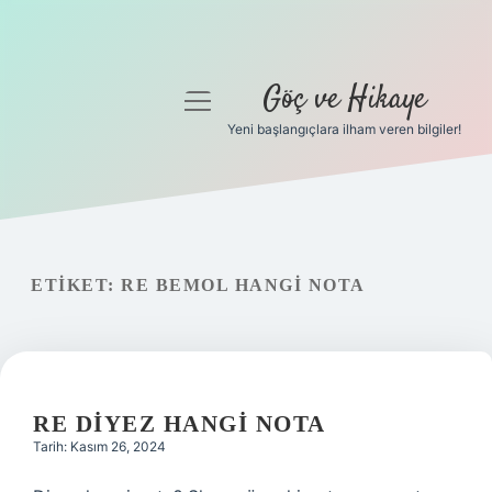
Göç ve Hikaye
menüyü
aç
Yeni başlangıçlara ilham veren bilgiler!
Anasayfa
Gizlilik Politikası
Yasal Uyarı
ETIKET:
RE BEMOL HANGI NOTA
Hakkımızda
RE DIYEZ HANGI NOTA
Tarih: Kasım 26, 2024