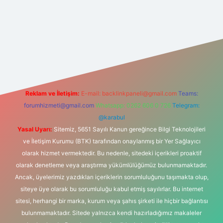
his sitesi
Reklam ve İletişim:
E-mail:
backlinkpaneli@gmail.com
Teams:
forumhizmeti@gmail.com
Whatsapp: 0262 606 0 726
Telegram:
@karabul
Yasal Uyarı:
Sitemiz, 5651 Sayılı Kanun gereğince Bilgi Teknolojileri
ve İletişim Kurumu (BTK) tarafından onaylanmış bir Yer Sağlayıcı
olarak hizmet vermektedir. Bu nedenle, sitedeki içerikleri proaktif
olarak denetleme veya araştırma yükümlülüğümüz bulunmamaktadır.
Ancak, üyelerimiz yazdıkları içeriklerin sorumluluğunu taşımakta olup,
siteye üye olarak bu sorumluluğu kabul etmiş sayılırlar. Bu internet
sitesi, herhangi bir marka, kurum veya şahıs şirketi ile hiçbir bağlantısı
bulunmamaktadır. Sitede yalnızca kendi hazırladığımız makaleler