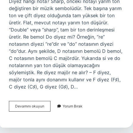
Diyez hangi nota? Sharp, önceki notayı yarım ton
değiştiren bir müzik sembolüdür. Tek başına yarım
ton ve çift diyez olduğunda tam yüksek bir ton
üretir. Flat, mevcut notayı yarım ton düşürür.
“Double” veya “sharp”, tam bir ton derinleşmesi
üretir. Re bemol Do diyez mi? Örneğin, “re”
notasının diyezi “re”dir ve “do” notasının diyezi
“do”dur. Aynı şekilde, D notasının bemolü D bemol,
C notasının bemolü C majördür. Yukarıda si ve do
notalarının yarı ton düşük olamayacağını
söylemiştik. Re diyez majör ne alır? – F diyez,
majör tonla aynı donanımı kullanır ve F diyez (F♯),
C diyez (C♯), G diyez (G♯), D…
Re
Devamını okuyun
Yorum Bırak
Diyez
Hangi
Nota