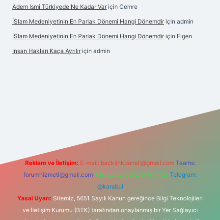
Adem Ismi Türkiyede Ne Kadar Var
için
Cemre
İSlam Medeniyetinin En Parlak Dönemi Hangi Dönemdir
için
admin
İSlam Medeniyetinin En Parlak Dönemi Hangi Dönemdir
için
Figen
Insan Hakları Kaça Ayrılır
için
admin
his sitesi
Reklam ve İletişim:
E-mail:
backlinkpaneli@gmail.com
Teams:
forumhizmeti@gmail.com
Whatsapp: 0262 606 0 726
Telegram:
@karabul
Yasal Uyarı:
Sitemiz, 5651 Sayılı Kanun gereğince Bilgi Teknolojileri
ve İletişim Kurumu (BTK) tarafından onaylanmış bir Yer Sağlayıcı