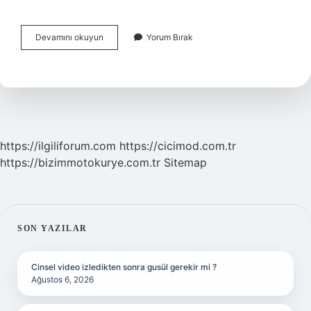
Çene
Devamını okuyun
Yorum Bırak
Bölgesinde
Çıkan
Sivilceler
Nasıl
Geçer
https://ilgiliforum.com
https://cicimod.com.tr
https://bizimmotokurye.com.tr
Sitemap
SIDEBAR
SON YAZILAR
Cinsel video izledikten sonra gusül gerekir mi ?
Ağustos 6, 2026