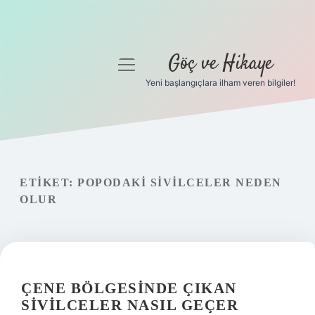
Göç ve Hikaye
menüyü
aç
Yeni başlangıçlara ilham veren bilgiler!
Anasayfa
Gizlilik Politikası
Yasal Uyarı
ETIKET:
POPODAKI SIVILCELER NEDEN
OLUR
Hakkımızda
ÇENE BÖLGESINDE ÇIKAN
SIVILCELER NASIL GEÇER