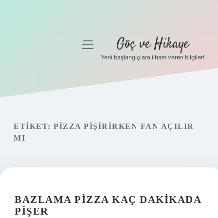
Göç ve Hikaye
menüyü
aç
Yeni başlangıçlara ilham veren bilgiler!
Anasayfa
Gizlilik Politikası
Yasal Uyarı
ETIKET:
PIZZA PIŞIRIRKEN FAN AÇILIR
MI
Hakkımızda
BAZLAMA PIZZA KAÇ DAKIKADA
PIŞER