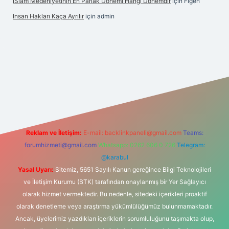
İSlam Medeniyetinin En Parlak Dönemi Hangi Dönemdir
için
Figen
Insan Hakları Kaça Ayrılır
için
admin
his sitesi
Reklam ve İletişim:
E-mail:
backlinkpaneli@gmail.com
Teams:
forumhizmeti@gmail.com
Whatsapp: 0262 606 0 726
Telegram:
@karabul
Yasal Uyarı:
Sitemiz, 5651 Sayılı Kanun gereğince Bilgi Teknolojileri
ve İletişim Kurumu (BTK) tarafından onaylanmış bir Yer Sağlayıcı
olarak hizmet vermektedir. Bu nedenle, sitedeki içerikleri proaktif
olarak denetleme veya araştırma yükümlülüğümüz bulunmamaktadır.
Ancak, üyelerimiz yazdıkları içeriklerin sorumluluğunu taşımakta olup,