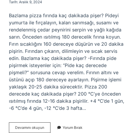
Tarih: Aralık 9, 2024
Bazlama pizza fırında kaç dakikada pişer? Pideyi
yumurta ile fırçalayın, kalan sarımsağı, susamı ve
rendelenmiş çedar peynirini serpin ve yağlı kağıda
sarın. Önceden ısıtılmış 180 derecelik fırına koyun.
Fırın sıcaklığını 160 dereceye düşürün ve 20 dakika
pişirin. Fırından çıkarın, dilimleyin ve sıcak servis
edin. Bazlama kaç dakikada pişer? -Fırında pide
pişirmek isteyenler için: “Pide kaç derecede
pişmeli?” sorusuna cevap verelim. Fırının altını ve
üstünü açıp 180 dereceye ayarlayın. Pişirme işlemi
yaklaşık 20-25 dakika sürecektir. Pizza 200
derecede kaç dakikada pişer? 200 °C’ye önceden
ısıtılmış fırında 12-16 dakika pişirilir. +4 °C’de 1 gün,
-6 °C’de 4 gün, -12 °C’de 3 hafta…
Bazlama
Devamını okuyun
Yorum Bırak
Pizza