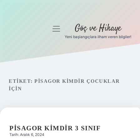
Göç ve Hikaye
menüyü
aç
Yeni başlangıçlara ilham veren bilgiler!
Anasayfa
Gizlilik Politikası
Yasal Uyarı
ETIKET:
PISAGOR KIMDIR ÇOCUKLAR
IÇIN
Hakkımızda
PISAGOR KIMDIR 3 SINIF
Tarih: Aralık 6, 2024