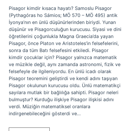
Pisagor kimdir kısaca hayatı? Samoslu Pisagor
(Pythagóras ho Sámios; MÖ 570 – MÖ 495) antik
İyonya’nın en ünlü düşünürlerinden biriydi. Yunan
düşünür ve Pisagorculuğun kurucusu. Siyasi ve dini
öğretilerini çoğunlukla Magna Graecia’da yayan
Pisagor, önce Platon ve Aristoteles’in felsefelerini,
sonra da tüm Batı felsefesini etkiledi. Pisagor
kimdir çocuklar için? Pisagor yalnızca matematik
ve müzikle değil, aynı zamanda astronomi, fizik ve
felsefeyle de ilgileniyordu. En ünlü icadı olarak
Pisagor teoremini geliştirdi ve kendi adını taşıyan
Pisagor okulunun kurucusu oldu. Ünlü matematikçi
sayılara mutlak bir bağlılığa sahipti. Pisagor neleri
bulmuştur? Kurduğu ilişkiye Pisagor ilişkisi adını
verdi. Müziğin matematiksel oranlara
indirgenebileceğini gösterdi ve…