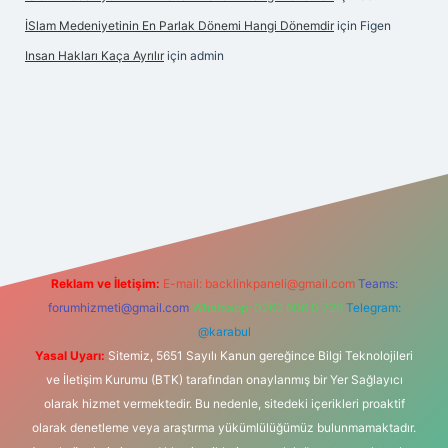
İSlam Medeniyetinin En Parlak Dönemi Hangi Dönemdir
için
Figen
Insan Hakları Kaça Ayrılır
için
admin
his sitesi
Reklam ve İletişim:
E-mail:
backlinkpaneli@gmail.com
Teams:
forumhizmeti@gmail.com
Whatsapp: 0262 606 0 726
Telegram:
@karabul
Yasal Uyarı:
Sitemiz, 5651 Sayılı Kanun gereğince Bilgi Teknolojileri
ve İletişim Kurumu (BTK) tarafından onaylanmış bir Yer Sağlayıcı
olarak hizmet vermektedir. Bu nedenle, sitedeki içerikleri proaktif
olarak denetleme veya araştırma yükümlülüğümüz bulunmamaktadır.