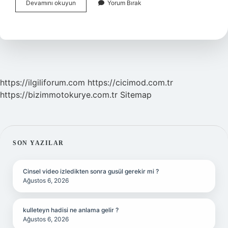
Pisagor
Devamını okuyun
Yorum Bırak
Kimdir
3
Sınıf
https://ilgiliforum.com
https://cicimod.com.tr
https://bizimmotokurye.com.tr
Sitemap
SIDEBAR
SON YAZILAR
Cinsel video izledikten sonra gusül gerekir mi ?
Ağustos 6, 2026
kulleteyn hadisi ne anlama gelir ?
Ağustos 6, 2026