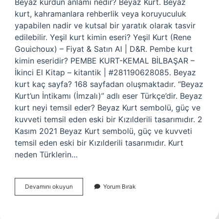
Beyaz kurdun anlamı nedir? Beyaz Kurt. Beyaz
kurt, kahramanlara rehberlik veya koruyuculuk
yapabilen nadir ve kutsal bir yaratık olarak tasvir
edilebilir. Yeşil kurt kimin eseri? Yeşil Kurt (Rene
Gouichoux) – Fiyat & Satın Al | D&R. Pembe kurt
kimin eseridir? PEMBE KURT-KEMAL BİLBAŞAR –
İkinci El Kitap – kitantik | #281190628085. Beyaz
kurt kaç sayfa? 168 sayfadan oluşmaktadır. “Beyaz
Kurt’un İntikamı (İmzalı)” adlı eser Türkçe’dir. Beyaz
kurt neyi temsil eder? Beyaz Kurt sembolü, güç ve
kuvveti temsil eden eski bir Kızılderili tasarımıdır. 2
Kasım 2021 Beyaz Kurt sembolü, güç ve kuvveti
temsil eden eski bir Kızılderili tasarımıdır. Kurt
neden Türklerin…
Beyaz
Devamını okuyun
Yorum Bırak
Kurt
Kimin
Eseri