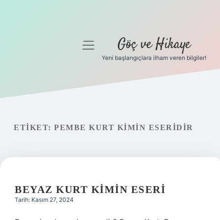
Göç ve Hikaye
menüyü
aç
Yeni başlangıçlara ilham veren bilgiler!
Anasayfa
Gizlilik Politikası
Yasal Uyarı
ETIKET:
PEMBE KURT KIMIN ESERIDIR
Hakkımızda
BEYAZ KURT KIMIN ESERI
Tarih: Kasım 27, 2024