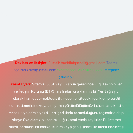
esi
Reklam ve İletişim:
E-mail:
backlinkpaneli@gmail.com
Teams:
forumhizmeti@gmail.com
Whatsapp: 0262 606 0 726
Telegram:
@karabul
Yasal Uyarı:
Sitemiz, 5651 Sayılı Kanun gereğince Bilgi Teknolojileri
ve İletişim Kurumu (BTK) tarafından onaylanmış bir Yer Sağlayıcı
olarak hizmet vermektedir. Bu nedenle, sitedeki içerikleri proaktif
olarak denetleme veya araştırma yükümlülüğümüz bulunmamaktadır.
Ancak, üyelerimiz yazdıkları içeriklerin sorumluluğunu taşımakta olup,
siteye üye olarak bu sorumluluğu kabul etmiş sayılırlar. Bu internet
sitesi, herhangi bir marka, kurum veya şahıs şirketi ile hiçbir bağlantısı