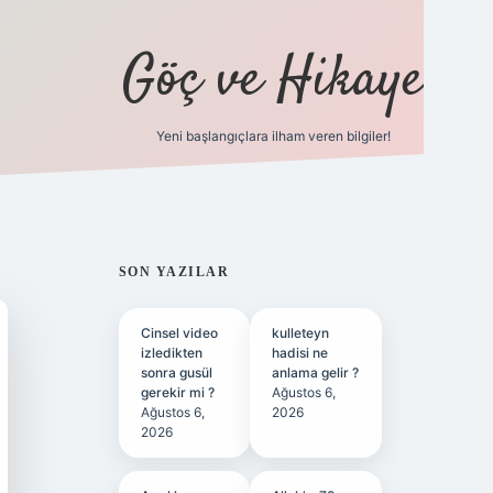
Göç ve Hikaye
Yeni başlangıçlara ilham veren bilgiler!
ilbet bahis sitesi
SIDEBAR
SON YAZILAR
Cinsel video
kulleteyn
izledikten
hadisi ne
sonra gusül
anlama gelir ?
gerekir mi ?
Ağustos 6,
Ağustos 6,
2026
2026