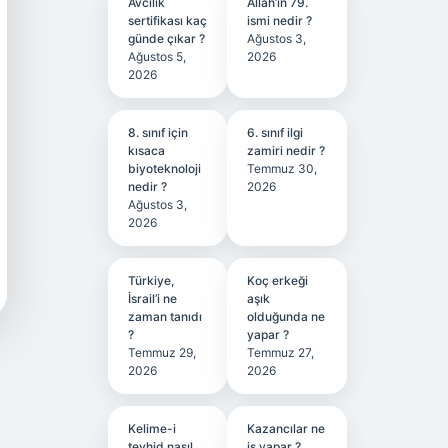
Avcılık
Allah’ın 79.
sertifikası kaç
ismi nedir ?
günde çıkar ?
Ağustos 3,
Ağustos 5,
2026
2026
8. sınıf için
6. sınıf ilgi
kısaca
zamiri nedir ?
biyoteknoloji
Temmuz 30,
nedir ?
2026
Ağustos 3,
2026
Türkiye,
Koç erkeği
İsrail’i ne
aşık
zaman tanıdı
olduğunda ne
?
yapar ?
Temmuz 29,
Temmuz 27,
2026
2026
Kelime-i
Kazancılar ne
tevhid nasıl
iş yapar ?