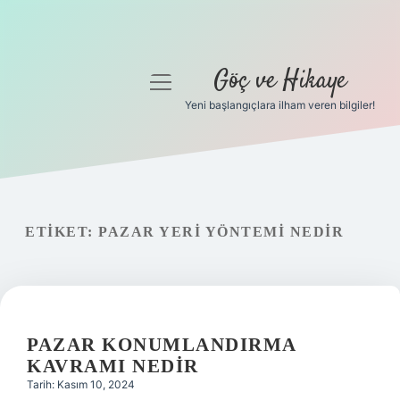
Göç ve Hikaye
menüyü
aç
Yeni başlangıçlara ilham veren bilgiler!
Anasayfa
Gizlilik Politikası
Yasal Uyarı
ETIKET:
PAZAR YERI YÖNTEMI NEDIR
Hakkımızda
PAZAR KONUMLANDIRMA
KAVRAMI NEDIR
Tarih: Kasım 10, 2024