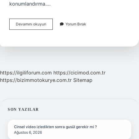
konumlandırma.…
Pazar
Devamını okuyun
Yorum Bırak
Konumlandırma
Kavramı
Nedir
https://ilgiliforum.com
https://cicimod.com.tr
https://bizimmotokurye.com.tr
Sitemap
SIDEBAR
SON YAZILAR
Cinsel video izledikten sonra gusül gerekir mi ?
Ağustos 6, 2026