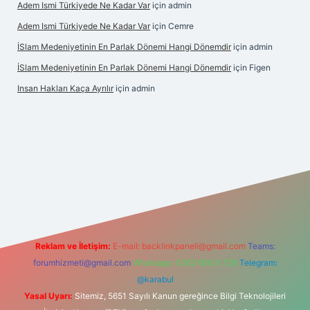
Adem Ismi Türkiyede Ne Kadar Var
için
admin
Adem Ismi Türkiyede Ne Kadar Var
için
Cemre
İSlam Medeniyetinin En Parlak Dönemi Hangi Dönemdir
için
admin
İSlam Medeniyetinin En Parlak Dönemi Hangi Dönemdir
için
Figen
Insan Hakları Kaça Ayrılır
için
admin
his sitesi
Reklam ve İletişim:
E-mail:
backlinkpaneli@gmail.com
Teams:
forumhizmeti@gmail.com
Whatsapp: 0262 606 0 726
Telegram:
@karabul
Yasal Uyarı:
Sitemiz, 5651 Sayılı Kanun gereğince Bilgi Teknolojileri