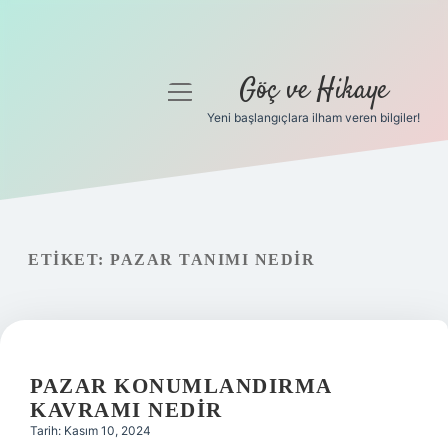
Göç ve Hikaye
menüyü
aç
Yeni başlangıçlara ilham veren bilgiler!
Anasayfa
Gizlilik Politikası
Yasal Uyarı
ETIKET:
PAZAR TANIMI NEDIR
Hakkımızda
PAZAR KONUMLANDIRMA
KAVRAMI NEDIR
Tarih: Kasım 10, 2024