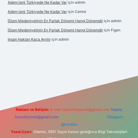
Adem Ismi Türkiyede Ne Kadar Var
için
admin
Adem Ismi Türkiyede Ne Kadar Var
için
Cemre
İSlam Medeniyetinin En Parlak Dönemi Hangi Dönemdir
için
admin
İSlam Medeniyetinin En Parlak Dönemi Hangi Dönemdir
için
Figen
Insan Hakları Kaça Ayrılır
için
admin
his sitesi
Reklam ve İletişim:
E-mail:
backlinkpaneli@gmail.com
Teams:
forumhizmeti@gmail.com
Whatsapp: 0262 606 0 726
Telegram:
@karabul
Yasal Uyarı:
Sitemiz, 5651 Sayılı Kanun gereğince Bilgi Teknolojileri