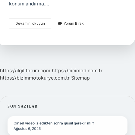
konumlandırma.…
Pazar
Devamını okuyun
Yorum Bırak
Konumlandırma
Kavramı
Nedir
https://ilgiliforum.com
https://cicimod.com.tr
https://bizimmotokurye.com.tr
Sitemap
SIDEBAR
SON YAZILAR
Cinsel video izledikten sonra gusül gerekir mi ?
Ağustos 6, 2026