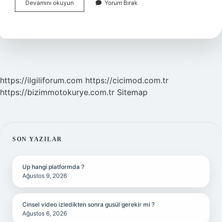
Nepotizm
Devamını okuyun
Yorum Bırak
Nedir
Işletme
https://ilgiliforum.com
https://cicimod.com.tr
https://bizimmotokurye.com.tr
Sitemap
SIDEBAR
SON YAZILAR
Up hangi platformda ?
Ağustos 9, 2026
Cinsel video izledikten sonra gusül gerekir mi ?
Ağustos 6, 2026