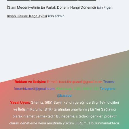
İSlam Medeniyetinin En Parlak Dönemi Hangi Dönemdir
için
Figen
Insan Hakları Kaça Ayrılır
için
admin
his sitesi
Reklam ve İletişim:
E-mail:
backlinkpaneli@gmail.com
Teams:
forumhizmeti@gmail.com
Whatsapp: 0262 606 0 726
Telegram:
@karabul
Yasal Uyarı:
Sitemiz, 5651 Sayılı Kanun gereğince Bilgi Teknolojileri
ve İletişim Kurumu (BTK) tarafından onaylanmış bir Yer Sağlayıcı
olarak hizmet vermektedir. Bu nedenle, sitedeki içerikleri proaktif
olarak denetleme veya araştırma yükümlülüğümüz bulunmamaktadır.