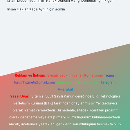
İSlam Medeniyetinin En Parlak Dönemi Hangi Dönemdir
için
Figen
Insan Hakları Kaça Ayrılır
için
admin
ahis sitesi
Reklam ve İletişim:
E-mail:
backlinkpaneli@gmail.com
Teams:
forumhizmeti@gmail.com
Whatsapp: 0262 606 0 726
Telegram:
@karabul
Yasal Uyarı:
Sitemiz, 5651 Sayılı Kanun gereğince Bilgi Teknolojileri
ve İletişim Kurumu (BTK) tarafından onaylanmış bir Yer Sağlayıcı
olarak hizmet vermektedir. Bu nedenle, sitedeki içerikleri proaktif
olarak denetleme veya araştırma yükümlülüğümüz bulunmamaktadır.
Ancak, üyelerimiz yazdıkları içeriklerin sorumluluğunu taşımakta olup,