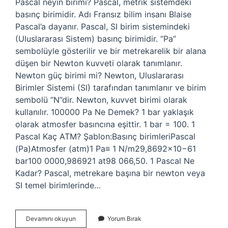
Pascal neyin birimi? Pascal, metrik sistemdeki
basınç birimidir. Adı Fransız bilim insanı Blaise
Pascal’a dayanır. Pascal, SI birim sistemindeki
(Uluslararası Sistem) basınç birimidir. “Pa”
sembolüyle gösterilir ve bir metrekarelik bir alana
düşen bir Newton kuvveti olarak tanımlanır.
Newton güç birimi mi? Newton, Uluslararası
Birimler Sistemi (SI) tarafından tanımlanır ve birim
sembolü “N”dir. Newton, kuvvet birimi olarak
kullanılır. 100000 Pa Ne Demek? 1 bar yaklaşık
olarak atmosfer basıncına eşittir. 1 bar = 100. 1
Pascal Kaç ATM? Şablon:Basınç birimleriPascal
(Pa)Atmosfer (atm)1 Pa≡ 1 N/m29,8692×10−61
bar100 0000,986921 at98 066,50. 1 Pascal Ne
Kadar? Pascal, metrekare başına bir newton veya
SI temel birimlerinde…
Güç
Devamını okuyun
Yorum Bırak
Birimi