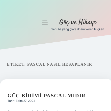
Göç ve Hikaye
menüyü
aç
Yeni başlangıçlara ilham veren bilgiler!
Anasayfa
Gizlilik Politikası
Yasal Uyarı
ETIKET:
PASCAL NASIL HESAPLANIR
Hakkımızda
GÜÇ BIRIMI PASCAL MIDIR
Tarih: Ekim 27, 2024