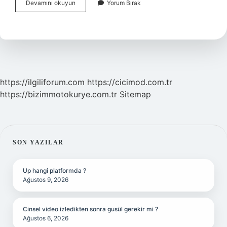
Papaz
Devamını okuyun
Yorum Bırak
Hangi
Mezhep
https://ilgiliforum.com
https://cicimod.com.tr
https://bizimmotokurye.com.tr
Sitemap
SIDEBAR
SON YAZILAR
Up hangi platformda ?
Ağustos 9, 2026
Cinsel video izledikten sonra gusül gerekir mi ?
Ağustos 6, 2026