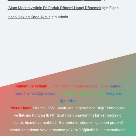
İSlam Medeniyetinin En Parlak Dönemi Hangi Dönemdir
için
Figen
Insan Hakları Kaça Ayrılır
için
admin
his sitesi
Reklam ve İletişim:
E-mail:
backlinkpaneli@gmail.com
Teams:
forumhizmeti@gmail.com
Whatsapp: 0262 606 0 726
Telegram:
@karabul
Yasal Uyarı:
Sitemiz, 5651 Sayılı Kanun gereğince Bilgi Teknolojileri
ve İletişim Kurumu (BTK) tarafından onaylanmış bir Yer Sağlayıcı
olarak hizmet vermektedir. Bu nedenle, sitedeki içerikleri proaktif
olarak denetleme veya araştırma yükümlülüğümüz bulunmamaktadır.