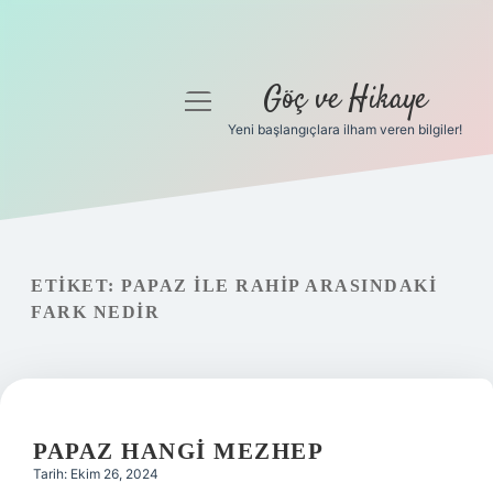
Göç ve Hikaye
menüyü
aç
Yeni başlangıçlara ilham veren bilgiler!
Anasayfa
Gizlilik Politikası
Yasal Uyarı
ETIKET:
PAPAZ ILE RAHIP ARASINDAKI
FARK NEDIR
Hakkımızda
PAPAZ HANGI MEZHEP
Tarih: Ekim 26, 2024