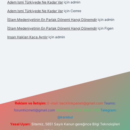
Adem Ismi Türkiyede Ne Kadar Var
için
admin
Adem Ismi Türkiyede Ne Kadar Var
için
Cemre
İSlam Medeniyetinin En Parlak Dönemi Hangi Dönemdir
için
admin
İSlam Medeniyetinin En Parlak Dönemi Hangi Dönemdir
için
Figen
Insan Hakları Kaça Ayrılır
için
admin
his sitesi
Reklam ve İletişim:
E-mail:
backlinkpaneli@gmail.com
Teams:
forumhizmeti@gmail.com
Whatsapp: 0262 606 0 726
Telegram:
@karabul
Yasal Uyarı:
Sitemiz, 5651 Sayılı Kanun gereğince Bilgi Teknolojileri