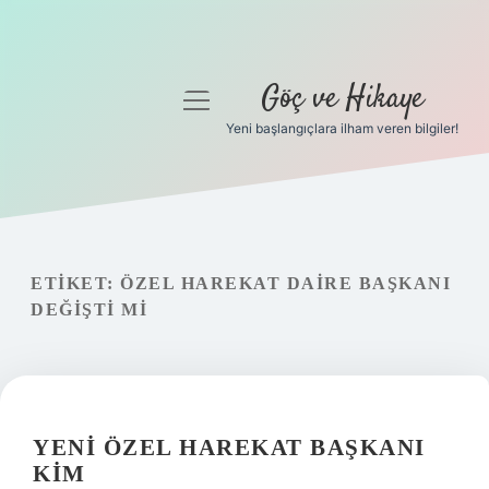
Göç ve Hikaye
menüyü
aç
Yeni başlangıçlara ilham veren bilgiler!
Anasayfa
Gizlilik Politikası
Yasal Uyarı
ETIKET:
ÖZEL HAREKAT DAIRE BAŞKANI
DEĞIŞTI MI
Hakkımızda
YENI ÖZEL HAREKAT BAŞKANI
KIM