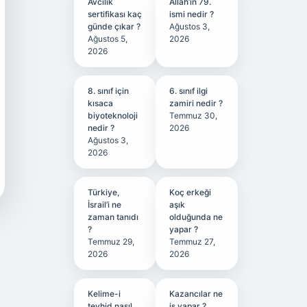
Avcılık
Allah’ın 79.
sertifikası kaç
ismi nedir ?
günde çıkar ?
Ağustos 3,
Ağustos 5,
2026
2026
8. sınıf için
6. sınıf ilgi
kısaca
zamiri nedir ?
biyoteknoloji
Temmuz 30,
nedir ?
2026
Ağustos 3,
2026
Türkiye,
Koç erkeği
İsrail’i ne
aşık
zaman tanıdı
olduğunda ne
?
yapar ?
Temmuz 29,
Temmuz 27,
2026
2026
Kelime-i
Kazancılar ne
tevhid nasıl
iş yapar ?