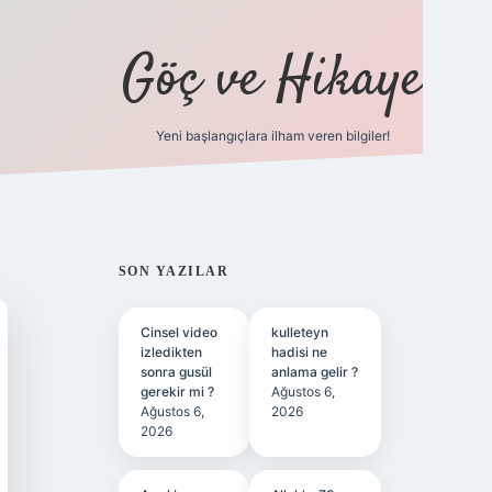
Göç ve Hikaye
Yeni başlangıçlara ilham veren bilgiler!
ilbet bahis sitesi
SIDEBAR
SON YAZILAR
Cinsel video
kulleteyn
izledikten
hadisi ne
sonra gusül
anlama gelir ?
gerekir mi ?
Ağustos 6,
Ağustos 6,
2026
2026