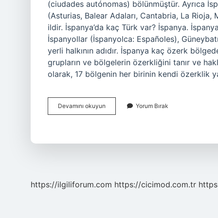
(ciudades autónomas) bölünmüştür. Ayrıca İspan
(Asturias, Balear Adaları, Cantabria, La Rioja,
ildir. İspanya’da kaç Türk var? İspanya. İspanya
İspanyollar (İspanyolca: Españoles), Güneybat
yerli halkının adıdır. İspanya kaç özerk bölge
grupların ve bölgelerin özerkliğini tanır ve hakl
olarak, 17 bölgenin her birinin kendi özerklik y
İSpanyada
Devamını okuyun
Yorum Bırak
Kaç
Ülke
Var
https://ilgiliforum.com
https://cicimod.com.tr
https