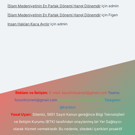
İSlam Medeniyetinin En Parlak Dönemi Hangi Dönemdir
için
admin
İSlam Medeniyetinin En Parlak Dönemi Hangi Dönemdir
için
Figen
Insan Hakları Kaça Ayrılır
için
admin
his sitesi
Reklam ve İletişim:
E-mail:
backlinkpaneli@gmail.com
Teams:
forumhizmeti@gmail.com
Whatsapp: 0262 606 0 726
Telegram:
@karabul
Yasal Uyarı:
Sitemiz, 5651 Sayılı Kanun gereğince Bilgi Teknolojileri
ve İletişim Kurumu (BTK) tarafından onaylanmış bir Yer Sağlayıcı
olarak hizmet vermektedir. Bu nedenle, sitedeki içerikleri proaktif