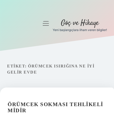
Göç ve Hikaye
menüyü
aç
Yeni başlangıçlara ilham veren bilgiler!
Anasayfa
Gizlilik Politikası
Yasal Uyarı
ETIKET:
ÖRÜMCEK ISIRIĞINA NE IYI
GELIR EVDE
Hakkımızda
ÖRÜMCEK SOKMASI TEHLIKELI
MIDIR