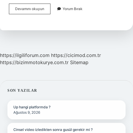
Örümcek
Devamını okuyun
Yorum Bırak
Sokması
Tehlikeli
Midir
https://ilgiliforum.com
https://cicimod.com.tr
https://bizimmotokurye.com.tr
Sitemap
SIDEBAR
SON YAZILAR
Up hangi platformda ?
Ağustos 9, 2026
Cinsel video izledikten sonra gusül gerekir mi ?