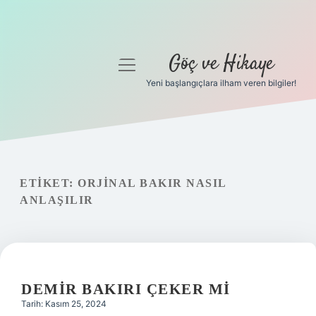
Göç ve Hikaye
menüyü
aç
Yeni başlangıçlara ilham veren bilgiler!
Anasayfa
Gizlilik Politikası
Yasal Uyarı
ETIKET:
ORJINAL BAKIR NASIL
ANLAŞILIR
Hakkımızda
DEMIR BAKIRI ÇEKER MI
Tarih: Kasım 25, 2024