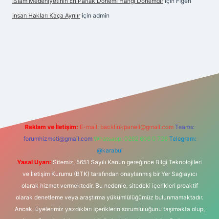
İSlam Medeniyetinin En Parlak Dönemi Hangi Dönemdir
için
Figen
Insan Hakları Kaça Ayrılır
için
admin
ahis sitesi
Reklam ve İletişim:
E-mail:
backlinkpaneli@gmail.com
Teams:
forumhizmeti@gmail.com
Whatsapp: 0262 606 0 726
Telegram:
@karabul
Yasal Uyarı:
Sitemiz, 5651 Sayılı Kanun gereğince Bilgi Teknolojileri
ve İletişim Kurumu (BTK) tarafından onaylanmış bir Yer Sağlayıcı
olarak hizmet vermektedir. Bu nedenle, sitedeki içerikleri proaktif
olarak denetleme veya araştırma yükümlülüğümüz bulunmamaktadır.
Ancak, üyelerimiz yazdıkları içeriklerin sorumluluğunu taşımakta olup,