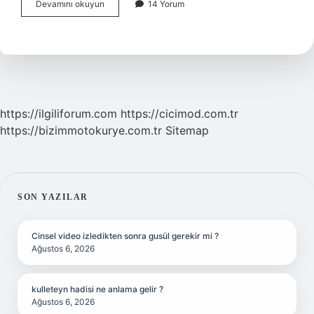
Karşıyım
Devamını okuyun
14 Yorum
Şarkı
Sözü
Kime
Ait
https://ilgiliforum.com
https://cicimod.com.tr
https://bizimmotokurye.com.tr
Sitemap
SIDEBAR
SON YAZILAR
Cinsel video izledikten sonra gusül gerekir mi ?
Ağustos 6, 2026
kulleteyn hadisi ne anlama gelir ?
Ağustos 6, 2026