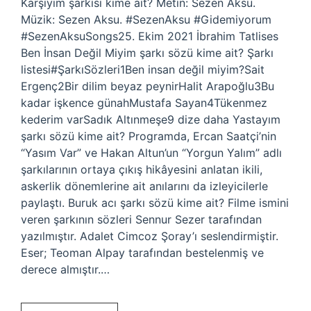
Karşıyım şarkısı kime ait? Metin: Sezen Aksu.
Müzik: Sezen Aksu. #SezenAksu #Gidemiyorum
#SezenAksuSongs25. Ekim 2021 İbrahim Tatlises
Ben İnsan Değil Miyim şarkı sözü kime ait? Şarkı
listesi#ŞarkıSözleri1Ben insan değil miyim?Sait
Ergenç2Bir dilim beyaz peynirHalit Arapoğlu3Bu
kadar işkence günahMustafa Sayan4Tükenmez
kederim varSadık Altınmeşe9 dize daha Yastayım
şarkı sözü kime ait? Programda, Ercan Saatçi’nin
“Yasım Var” ve Hakan Altun’un “Yorgun Yalım” adlı
şarkılarının ortaya çıkış hikâyesini anlatan ikili,
askerlik dönemlerine ait anılarını da izleyicilerle
paylaştı. Buruk acı şarkı sözü kime ait? Filme ismini
veren şarkının sözleri Sennur Sezer tarafından
yazılmıştır. Adalet Cimcoz Şoray’ı seslendirmiştir.
Eser; Teoman Alpay tarafından bestelenmiş ve
derece almıştır.…