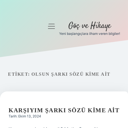
Göç ve Hikaye
menüyü
aç
Yeni başlangıçlara ilham veren bilgiler!
Anasayfa
Gizlilik Politikası
Yasal Uyarı
ETIKET:
OLSUN ŞARKI SÖZÜ KIME AIT
Hakkımızda
KARŞIYIM ŞARKI SÖZÜ KIME AIT
Tarih: Ekim 13, 2024