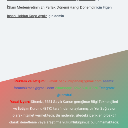
İSlam Medeniyetinin En Parlak Dönemi Hangi Dönemdir
için
Figen
Insan Hakları Kaça Ayrılır
için
admin
his sitesi
Reklam ve İletişim:
E-mail:
backlinkpaneli@gmail.com
Teams:
forumhizmeti@gmail.com
Whatsapp: 0262 606 0 726
Telegram:
@karabul
Yasal Uyarı:
Sitemiz, 5651 Sayılı Kanun gereğince Bilgi Teknolojileri
ve İletişim Kurumu (BTK) tarafından onaylanmış bir Yer Sağlayıcı
olarak hizmet vermektedir. Bu nedenle, sitedeki içerikleri proaktif
olarak denetleme veya araştırma yükümlülüğümüz bulunmamaktadır.