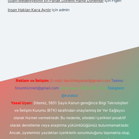
İSlam Medeniyetinin En Parlak Dönemi Hangi Dönemdir
için
Figen
Insan Hakları Kaça Ayrılır
için
admin
his sitesi
Reklam ve İletişim:
E-mail:
backlinkpaneli@gmail.com
Teams:
forumhizmeti@gmail.com
Whatsapp: 0262 606 0 726
Telegram:
@karabul
Yasal Uyarı:
Sitemiz, 5651 Sayılı Kanun gereğince Bilgi Teknolojileri
ve İletişim Kurumu (BTK) tarafından onaylanmış bir Yer Sağlayıcı
olarak hizmet vermektedir. Bu nedenle, sitedeki içerikleri proaktif
olarak denetleme veya araştırma yükümlülüğümüz bulunmamaktadır.
Ancak, üyelerimiz yazdıkları içeriklerin sorumluluğunu taşımakta olup,