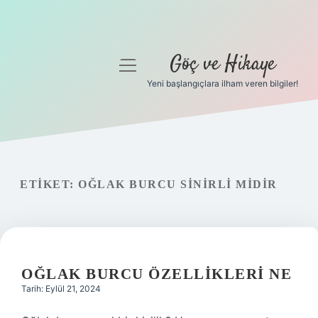
Göç ve Hikaye
menüyü
aç
Yeni başlangıçlara ilham veren bilgiler!
Anasayfa
Gizlilik Politikası
Yasal Uyarı
ETIKET:
OĞLAK BURCU SINIRLI MIDIR
Hakkımızda
OĞLAK BURCU ÖZELLIKLERI NE
Tarih: Eylül 21, 2024