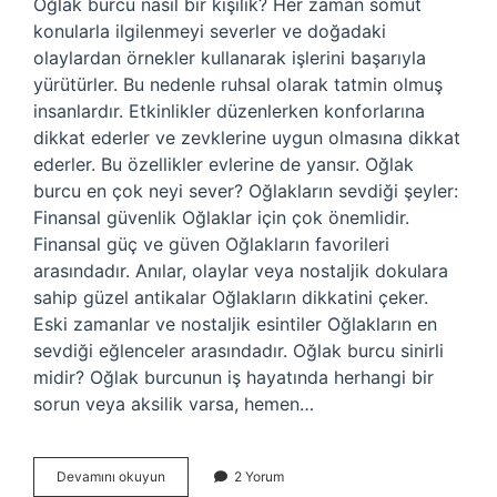
Oğlak burcu nasıl bir kişilik? Her zaman somut
konularla ilgilenmeyi severler ve doğadaki
olaylardan örnekler kullanarak işlerini başarıyla
yürütürler. Bu nedenle ruhsal olarak tatmin olmuş
insanlardır. Etkinlikler düzenlerken konforlarına
dikkat ederler ve zevklerine uygun olmasına dikkat
ederler. Bu özellikler evlerine de yansır. Oğlak
burcu en çok neyi sever? Oğlakların sevdiği şeyler:
Finansal güvenlik Oğlaklar için çok önemlidir.
Finansal güç ve güven Oğlakların favorileri
arasındadır. Anılar, olaylar veya nostaljik dokulara
sahip güzel antikalar Oğlakların dikkatini çeker.
Eski zamanlar ve nostaljik esintiler Oğlakların en
sevdiği eğlenceler arasındadır. Oğlak burcu sinirli
midir? Oğlak burcunun iş hayatında herhangi bir
sorun veya aksilik varsa, hemen…
Oğlak
Devamını okuyun
2 Yorum
Burcu