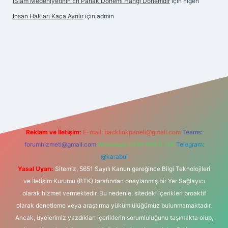
İSlam Medeniyetinin En Parlak Dönemi Hangi Dönemdir
için
Figen
Insan Hakları Kaça Ayrılır
için
admin
his sitesi
Reklam ve İletişim:
E-mail:
backlinkpaneli@gmail.com
Teams:
forumhizmeti@gmail.com
Whatsapp: 0262 606 0 726
Telegram:
@karabul
Yasal Uyarı:
Sitemiz, 5651 Sayılı Kanun gereğince Bilgi Teknolojileri
ve İletişim Kurumu (BTK) tarafından onaylanmış bir Yer Sağlayıcı
olarak hizmet vermektedir. Bu nedenle, sitedeki içerikleri proaktif
olarak denetleme veya araştırma yükümlülüğümüz bulunmamaktadır.
Ancak, üyelerimiz yazdıkları içeriklerin sorumluluğunu taşımakta olup,