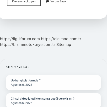
Bayılmaya
Devamını okuyun
Yorum Bırak
Ne
Sebep
Olur
https://ilgiliforum.com
https://cicimod.com.tr
https://bizimmotokurye.com.tr
Sitemap
SIDEBAR
SON YAZILAR
Up hangi platformda ?
Ağustos 9, 2026
Cinsel video izledikten sonra gusül gerekir mi ?
Ağustos 6, 2026