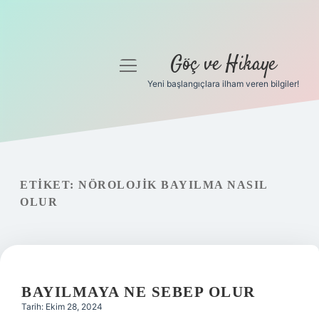
Göç ve Hikaye
menüyü
aç
Yeni başlangıçlara ilham veren bilgiler!
Anasayfa
Gizlilik Politikası
Yasal Uyarı
ETIKET:
NÖROLOJIK BAYILMA NASIL
OLUR
Hakkımızda
BAYILMAYA NE SEBEP OLUR
Tarih: Ekim 28, 2024