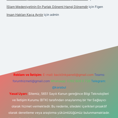
İSlam Medeniyetinin En Parlak Dönemi Hangi Dönemdir
için
Figen
Insan Hakları Kaça Ayrılır
için
admin
his sitesi
Reklam ve İletişim:
E-mail:
backlinkpaneli@gmail.com
Teams:
forumhizmeti@gmail.com
Whatsapp: 0262 606 0 726
Telegram:
@karabul
Yasal Uyarı:
Sitemiz, 5651 Sayılı Kanun gereğince Bilgi Teknolojileri
ve İletişim Kurumu (BTK) tarafından onaylanmış bir Yer Sağlayıcı
olarak hizmet vermektedir. Bu nedenle, sitedeki içerikleri proaktif
olarak denetleme veya araştırma yükümlülüğümüz bulunmamaktadır.